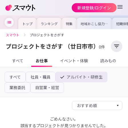
新規登録/ログイン
トップ
ランキング
特集
地域おこし協力隊
短期体
の求人やイベント
り〜数
を集めました！仕
域を知
事内容や募集条件
し移住
スマウト
プロジェクトをさがす
を比較して自分に
期体験
合った地域を見つ
けよう
プロジェクトをさがす
（廿日市市）
0件
すべて
お仕事
イベント・体験
読みもの
すべて
社員・職員
アルバイト・研修生
業務委託
自営業・経営
ごめんなさい。
該当するプロジェクトが見つかりませんでした。