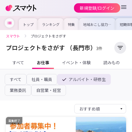
新規登録/ログイン
トップ
ランキング
特集
地域おこし協力隊
短期体
の求人やイベント
り〜数
を集めました！仕
域を知
事内容や募集条件
し移住
スマウト
プロジェクトをさがす
を比較して自分に
期体験
合った地域を見つ
けよう
プロジェクトをさがす
（長門市）
3件
すべて
お仕事
イベント・体験
読みもの
すべて
社員・職員
アルバイト・研修生
業務委託
自営業・経営
募集終了