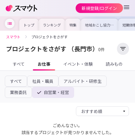
新規登録/ログイン
トップ
ランキング
特集
地域おこし協力隊
短期体
の求人やイベント
り〜数
を集めました！仕
域を知
事内容や募集条件
し移住
スマウト
プロジェクトをさがす
を比較して自分に
期体験
合った地域を見つ
けよう
プロジェクトをさがす
（長門市）
0件
すべて
お仕事
イベント・体験
読みもの
すべて
社員・職員
アルバイト・研修生
業務委託
自営業・経営
ごめんなさい。
該当するプロジェクトが見つかりませんでした。