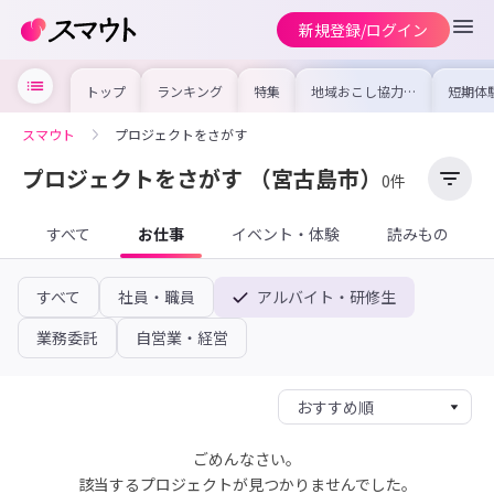
新規登録/ログイン
トップ
ランキング
特集
地域おこし協力隊
短期体
の求人やイベント
り〜数
を集めました！仕
域を知
事内容や募集条件
し移住
スマウト
プロジェクトをさがす
を比較して自分に
期体験
合った地域を見つ
けよう
プロジェクトをさがす
（宮古島市）
0件
すべて
お仕事
イベント・体験
読みもの
すべて
社員・職員
アルバイト・研修生
業務委託
自営業・経営
ごめんなさい。
該当するプロジェクトが見つかりませんでした。