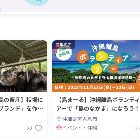
募集終了
島の畜産】相場に
【島まーる】沖縄離島ボランテ
ブランド」を作る
アーで「島のなかま」になろう！ 
池間島2泊3日
沖縄県宮古島市
イベント・体験
22
13