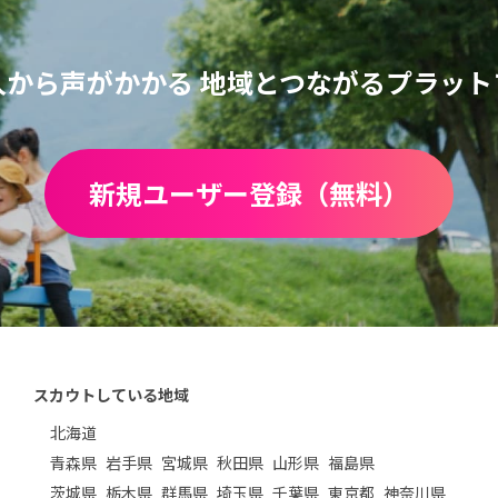
人から声がかかる
地域とつながるプラット
新規ユーザー登録（無料）
スカウトしている地域
北海道
青森県
岩手県
宮城県
秋田県
山形県
福島県
茨城県
栃木県
群馬県
埼玉県
千葉県
東京都
神奈川県