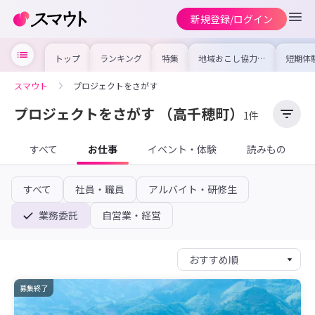
新規登録/ログイン
トップ
ランキング
特集
地域おこし協力隊
短期体
の求人やイベント
り〜数
を集めました！仕
域を知
事内容や募集条件
し移住
スマウト
プロジェクトをさがす
を比較して自分に
期体験
合った地域を見つ
けよう
プロジェクトをさがす
（高千穂町）
1件
すべて
お仕事
イベント・体験
読みもの
すべて
社員・職員
アルバイト・研修生
業務委託
自営業・経営
募集終了