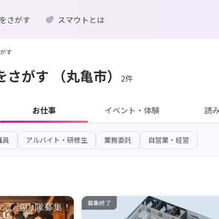
をさがす
スマウトとは
がす
をさがす
（丸亀市）
2件
お仕事
イベント・体験
読
職員
アルバイト・研修生
業務委託
自営業・経営
募集終了