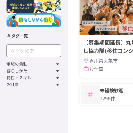
タグ一覧
〔募集期間延長〕丸
し協力隊(移住コン
します！
香川県丸亀市
地域の活動
お仕事
暮らしかた
特性・スキル
お仕事
未経験歓迎
2296件