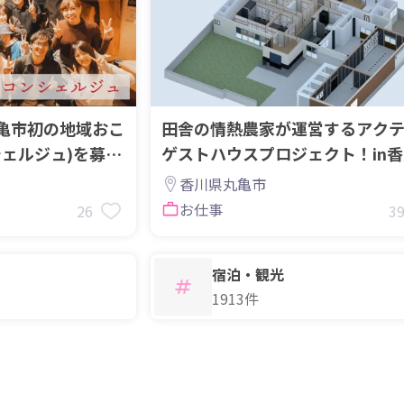
亀市初の地域おこ
田舎の情熱農家が運営するアク
シェルジュ)を募集
ゲストハウスプロジェクト！in
丸亀市
香川県丸亀市
お仕事
26
3
宿泊・観光
1913件