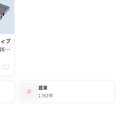
ティブ
香川県
9
農業
1763件