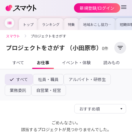
新規登録/ログイン
トップ
ランキング
特集
地域おこし協力隊
短期体
の求人やイベント
り〜数
を集めました！仕
域を知
事内容や募集条件
し移住
スマウト
プロジェクトをさがす
を比較して自分に
期体験
合った地域を見つ
けよう
プロジェクトをさがす
（小田原市）
0件
すべて
お仕事
イベント・体験
読みもの
すべて
社員・職員
アルバイト・研修生
業務委託
自営業・経営
ごめんなさい。
該当するプロジェクトが見つかりませんでした。