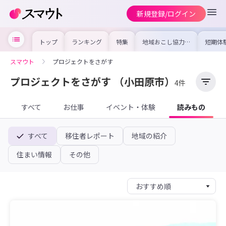
新規登録/ログイン
トップ
ランキング
特集
地域おこし協力隊
短期体
の求人やイベント
り〜数
を集めました！仕
域を知
事内容や募集条件
し移住
スマウト
プロジェクトをさがす
を比較して自分に
期体験
合った地域を見つ
けよう
プロジェクトをさがす
（小田原市）
4件
すべて
お仕事
イベント・体験
読みもの
すべて
移住者レポート
地域の紹介
住まい情報
その他