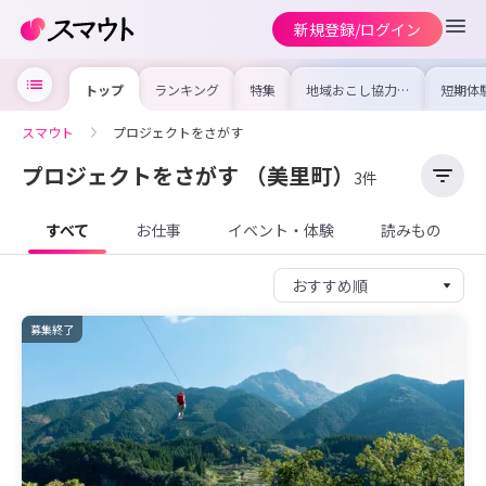
新規登録/ログイン
トップ
ランキング
特集
地域おこし協力隊
短期体
の求人やイベント
り〜数
を集めました！仕
域を知
事内容や募集条件
し移住
スマウト
プロジェクトをさがす
を比較して自分に
期体験
合った地域を見つ
けよう
プロジェクトをさがす
（美里町）
3件
すべて
お仕事
イベント・体験
読みもの
募集終了