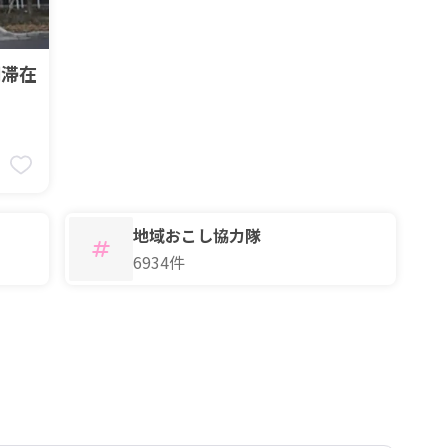
期滞在
7
地域おこし協力隊
6934件