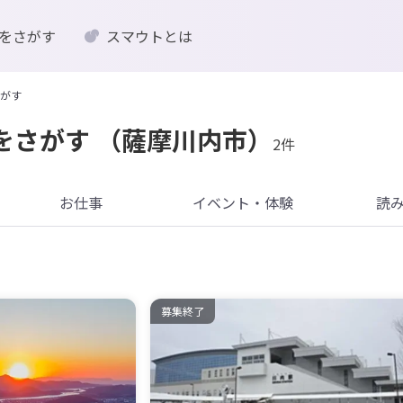
をさがす
スマウトとは
がす
をさがす
（薩摩川内市）
2件
お仕事
イベント・体験
読
募集終了