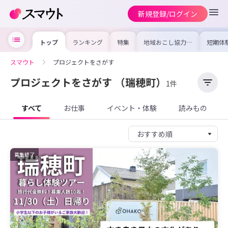
新規登録/ログイン
トップ
ランキング
特集
地域おこし協力隊
短期体
の求人やイベント
り〜数
を集めました！仕
域を知
事内容や募集条件
し移住
スマウト
プロジェクトをさがす
を比較して自分に
期体験
合った地域を見つ
けよう
プロジェクトをさがす
（瑞穂町）
1件
すべて
お仕事
イベント・体験
読みもの
募集終了