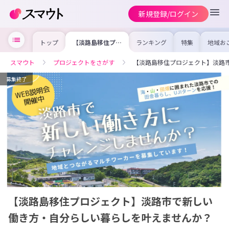
新規登録/ログイン
トップ
【淡路島移住プロ
ランキング
特集
地域お
ジェクト】淡路市
の求人
で新しい働き方・
を集め
自分らしい暮らし
事内容
スマウト
プロジェクトをさがす
【淡路島移住プロジェクト】淡路
を叶えませんか？
を比較
合った
けよう
募集終了
【淡路島移住プロジェクト】淡路市で新しい
働き方・自分らしい暮らしを叶えませんか？