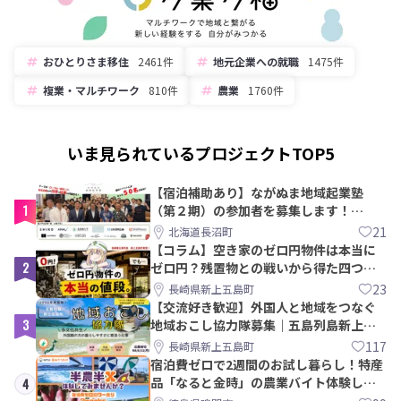
おひとりさま移住
2461件
地元企業への就職
1475件
複業・マルチワーク
810件
農業
1760件
いま見られているプロジェクトTOP5
【宿泊補助あり】ながぬま地域起業塾
1
（第２期）の参加者を募集します！
【8/21〆】
21
北海道長沼町
【コラム】空き家のゼロ円物件は本当に
2
ゼロ円？残置物との戦いから得た四つの
教訓｜新上五島町
23
長崎県新上五島町
【交流好き歓迎】外国人と地域をつなぐ
3
地域おこし協力隊募集｜五島列島新上五
島町
117
長崎県新上五島町
宿泊費ゼロで2週間のお試し暮らし！特産
品「なると金時」の農業バイト体験して
4
みませんか？