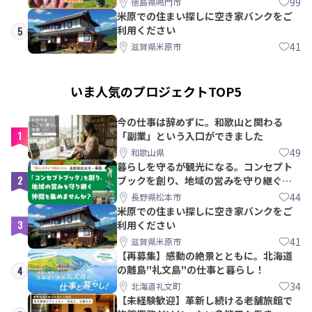
99
徳島県鳴門市
米原での住まい探しに空き家バンクをご
利用ください
5
41
滋賀県米原市
いま人気のプロジェクトTOP5
今の仕事は辞めずに。和歌山と関わる
1
「副業」という入口ができました
49
和歌山県
暮らしを守るが観光になる。コンセプト
2
ブックを創り、地域の営みを守り継ぐ仲
間を集めませんか？
44
長野県松本市
米原での住まい探しに空き家バンクをご
3
利用ください
41
滋賀県米原市
【再募集】感動の絶景とともに。北海道
の離島"礼文島"の仕事と暮らし！
4
34
北海道礼文町
【未経験歓迎】革新し続ける老舗旅館で