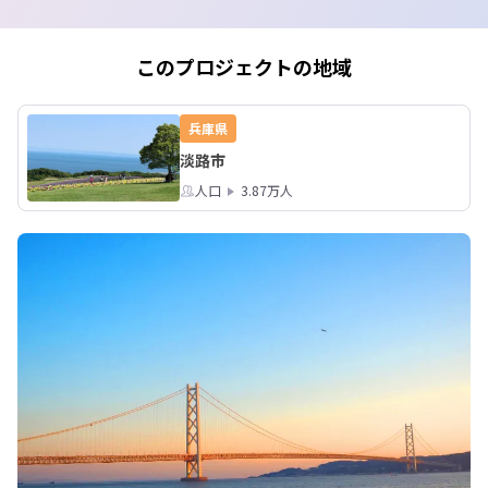
ないか、一つ一つ手作業で確認してい
きます。

このプロジェクトの地域
入社1年目は、【マルチワーカー】とし
て４～５社の淡路島の地場企業をロー
テーションで体験。

兵庫県
仕事内容や労働条件、会社の雰囲気な
淡路市
ど、お仕事を実際に体験していただ
き、２年目以降の勤め先を選べるの
人口
3.87万人
も、当プロジェクトの魅力です！