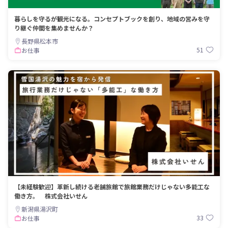
暮らしを守るが観光になる。コンセプトブックを創り、地域の営みを守
り継ぐ仲間を集めませんか？
長野県松本市
51
お仕事
【未経験歓迎】革新し続ける老舗旅館で旅館業務だけじゃない多能工な
働き方。 株式会社いせん
新潟県湯沢町
33
お仕事