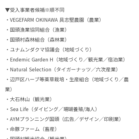
▼受入事業者候補※順不同

・VEGEFARM OKINAWA 具志堅農園（農業）

・国頭漁業協同組合（漁業）

・国頭村森林組合（森林業）

・ユナムンダクマ協議会（地域づくり）

・Endemic Garden H（地域づくり／観光業／宿泊業）

・Natural Selection（タイガーナッツ／六次産業）

・辺戸区ハーブ等薬草栽培・生産組合（地域づくり／農
業）

・大石林山（観光業）

・Sea Life（ダイビング／珊瑚養殖/海人）

・AYMプランニング国頭（広告／デザイン／印刷業）

・命豚ファーム（畜産）

・国頭村観光協会（観光業）
