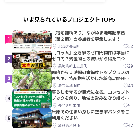
いま見られているプロジェクトTOP5
【宿泊補助あり】ながぬま地域起業塾
1
（第２期）の参加者を募集します！
【8/21〆】
23
北海道長沼町
【コラム】空き家のゼロ円物件は本当に
2
ゼロ円？残置物との戦いから得た四つの
教訓｜新上五島町
29
長崎県新上五島町
都内から１時間の幸福度トップクラスの
3
まちで、特産物を活かした新商品開発＆
PRメンバー募集！
43
埼玉県鳩山町
暮らしを守るが観光になる。コンセプト
ブックを創り、地域の営みを守り継ぐ仲
4
間を集めませんか？
51
長野県松本市
米原での住まい探しに空き家バンクをご
利用ください
5
42
滋賀県米原市