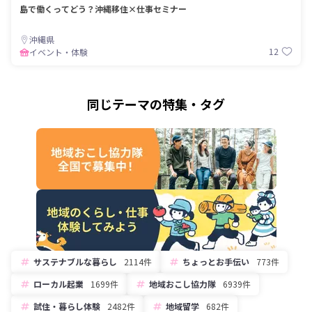
島で働くってどう？沖縄移住×仕事セミナー
沖縄県
12
イベント・体験
同じテーマの特集・タグ
サステナブルな暮らし
2114件
ちょっとお手伝い
773件
ローカル起業
1699件
地域おこし協力隊
6939件
試住・暮らし体験
2482件
地域留学
682件