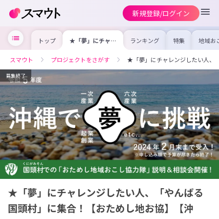
新規登録/ログイン
トップ
★「夢」にチャレ
ランキング
特集
地域お
ンジしたい人、
の求人
「やんばる国頭
を集め
村」に集合！【お
事内容
スマウト
プロジェクトをさがす
★「夢」にチャレンジしたい人、
ためし地お協】
を比較
【沖縄】
合った
けよう
募集終了
★「夢」にチャレンジしたい人、「やんばる
国頭村」に集合！【おためし地お協】【沖