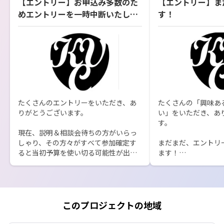
【エントリー】お申込み多数のた
【エントリー】ま
めエントリーを一時中断いたしま
す！
す。
たくさんのエントリーをいただき、あ
たくさんの「興味あ
りがとうございます。

い」をいただき、あ
す。

現在、説明＆相談会待ちの方がいらっ
しゃり、その方々がすべて参加確定す
まだまだ、エントリ
ると当初予算を使い切る可能性が出て
ます！

参りました。

説明文中にも記載し
務手続きの都合上、G
できるだけたくさんの方の「夢」につ
の入力をお願いして
いてお話しを伺いたいのですが、エン
に対応を進めておりま
トリーを一次中断とさせていただきま
このプロジェクトの地域
す。

もし、ボタンだけ押し
ムへ入力していないと