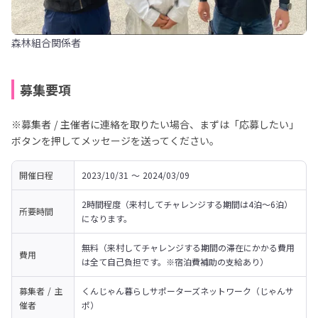
森林組合関係者
募集要項
※募集者 / 主催者に連絡を取りたい場合、まずは「応募したい」
ボタンを押してメッセージを送ってください。
開催日程
2023/10/31 〜 2024/03/09
2時間程度（来村してチャレンジする期間は4泊～6泊）
所要時間
になります。
無料（来村してチャレンジする期間の滞在にかかる費用
費用
は全て自己負担です。※宿泊費補助の支給あり）
募集者 / 主
くんじゃん暮らしサポーターズネットワーク（じゃんサ
催者
ポ）