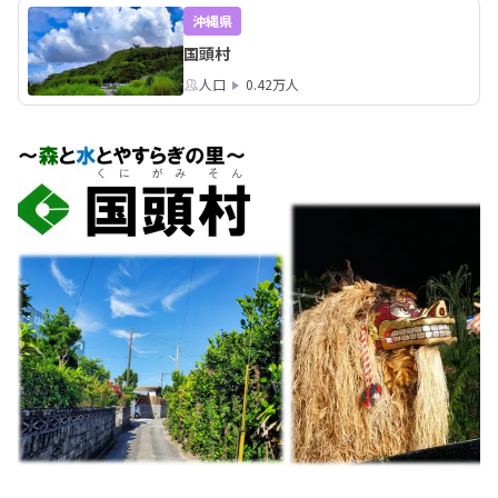
もし、説明＆相談会にてキャンセルが
フォームへのご入力
沖縄県
出た場合には、またエントリーを再開
い！

国頭村
いたします。
人口
0.42万人
↓↓↓フォームはコチ
https://forms.gle
pp8

なお、こちらは説明
トリーで、実際に国
動するかどうかは、
ていく話ですので、
ください！