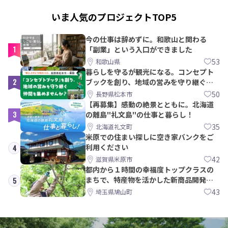
いま人気のプロジェクトTOP5
今の仕事は辞めずに。和歌山と関わる
1
「副業」という入口ができました
53
和歌山県
暮らしを守るが観光になる。コンセプト
2
ブックを創り、地域の営みを守り継ぐ仲
間を集めませんか？
50
長野県松本市
【再募集】感動の絶景とともに。北海道
3
の離島"礼文島"の仕事と暮らし！
35
北海道礼文町
米原での住まい探しに空き家バンクをご
利用ください
4
42
滋賀県米原市
都内から１時間の幸福度トップクラスの
まちで、特産物を活かした新商品開発＆
5
PRメンバー募集！
43
埼玉県鳩山町