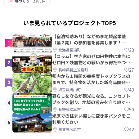
場づくり
2368件
いま見られているプロジェクトTOP5
【宿泊補助あり】ながぬま地域起業塾
1
（第２期）の参加者を募集します！
【8/21〆】
23
北海道長沼町
【コラム】空き家のゼロ円物件は本当に
2
ゼロ円？残置物との戦いから得た四つの
教訓｜新上五島町
27
長崎県新上五島町
都内から１時間の幸福度トップクラスの
3
まちで、特産物を活かした新商品開発＆
PRメンバー募集！
43
埼玉県鳩山町
暮らしを守るが観光になる。コンセプト
ブックを創り、地域の営みを守り継ぐ仲
4
間を集めませんか？
50
長野県松本市
米原での住まい探しに空き家バンクをご
利用ください
5
42
滋賀県米原市