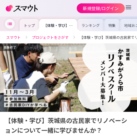
新規登録/ログイン
トップ
【体験・学び】茨
ランキング
特集
地域お
城県の古民家でリ
の求人
ノベーションにつ
を集め
いて一緒に学びま
事内容
スマウト
プロジェクトをさがす
【体験・学び】茨城県の古民家で
せんか？
を比較
合った
けよう
募集終了
【体験・学び】茨城県の古民家でリノベーシ
ョンについて一緒に学びませんか？