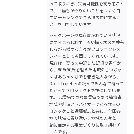
って取り除き、実現可能性を高めること
で、「誰もがやりたいことを今すぐ自
由にチャレンジできる世の中にするこ
と」を目指しています。
バックボーンや現在置かれている状況
にすらとらわれず、思い描く未来を共有
しながら様々な方々がプロジェクトメ
ンバーとして参画してくれています。

現在は、高校を中退した17歳の青年か
ら、80歳90歳を越えた地域のじいちゃ
んばあちゃんまでを巻き込みながら、
Do It Togeherの精神でみんなで寄って
たかってプロジェクトを推進していま
す。 起業家であり事業家であり総務省
地域力創造アドバイザーである代表の
コンタケこと近藤威志と共に、全国各
地で地域に寄り添い、地域の方々と一
緒に自走する事業づくりに取り組むチ
ームです。