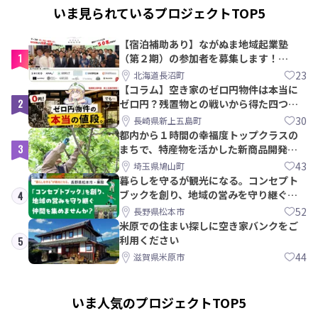
いま見られているプロジェクトTOP5
【宿泊補助あり】ながぬま地域起業塾
1
（第２期）の参加者を募集します！
【8/21〆】
23
北海道長沼町
【コラム】空き家のゼロ円物件は本当に
2
ゼロ円？残置物との戦いから得た四つの
教訓｜新上五島町
30
長崎県新上五島町
都内から１時間の幸福度トップクラスの
3
まちで、特産物を活かした新商品開発＆
PRメンバー募集！
43
埼玉県鳩山町
暮らしを守るが観光になる。コンセプト
ブックを創り、地域の営みを守り継ぐ仲
4
間を集めませんか？
52
長野県松本市
米原での住まい探しに空き家バンクをご
利用ください
5
44
滋賀県米原市
いま人気のプロジェクトTOP5