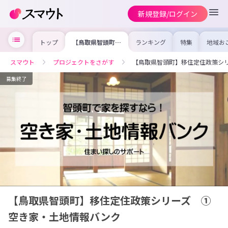
新規登録/ログイン
トップ
【鳥取県智頭町】
ランキング
特集
地域お
移住定住政策シリ
の求人
ーズ ①空き家・
を集め
土地情報バンク
事内容
スマウト
プロジェクトをさがす
【鳥取県智頭町】移住定住政策シ
を比較
合った
けよう
募集終了
【鳥取県智頭町】移住定住政策シリーズ ①
空き家・土地情報バンク