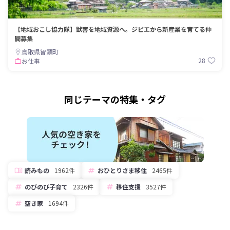
【地域おこし協力隊】獣害を地域資源へ。ジビエから新産業を育てる仲
間募集
鳥取県智頭町
28
お仕事
同じテーマの特集・タグ
読みもの
1962件
おひとりさま移住
2465件
のびのび子育て
2326件
移住支援
3527件
空き家
1694件