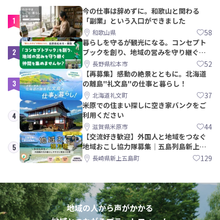
今の仕事は辞めずに。和歌山と関わる
1
「副業」という入口ができました
58
和歌山県
暮らしを守るが観光になる。コンセプト
2
ブックを創り、地域の営みを守り継ぐ仲
間を集めませんか？
52
長野県松本市
【再募集】感動の絶景とともに。北海道
3
の離島"礼文島"の仕事と暮らし！
37
北海道礼文町
米原での住まい探しに空き家バンクをご
利用ください
4
44
滋賀県米原市
【交流好き歓迎】外国人と地域をつなぐ
地域おこし協力隊募集｜五島列島新上五
5
島町
129
長崎県新上五島町
地域の人から声がかかる