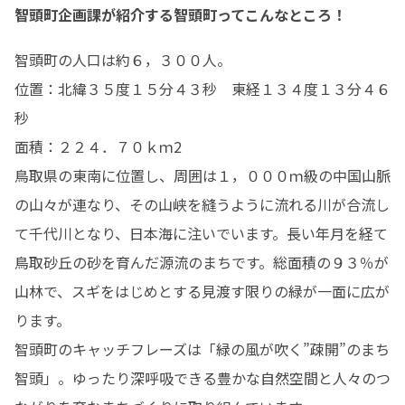
智頭町企画課が紹介する智頭町ってこんなところ！
智頭町の人口は約６，３００人。

位置：北緯３５度１５分４３秒　東経１３４度１３分４６
秒

面積：２２４．７０ｋｍ2

鳥取県の東南に位置し、周囲は１，０００ｍ級の中国山脈
の山々が連なり、その山峡を縫うように流れる川が合流し
て千代川となり、日本海に注いでいます。長い年月を経て
鳥取砂丘の砂を育んだ源流のまちです。総面積の９３％が
山林で、スギをはじめとする見渡す限りの緑が一面に広が
ります。

智頭町のキャッチフレーズは「緑の風が吹く”疎開”のまち
智頭」。ゆったり深呼吸できる豊かな自然空間と人々のつ