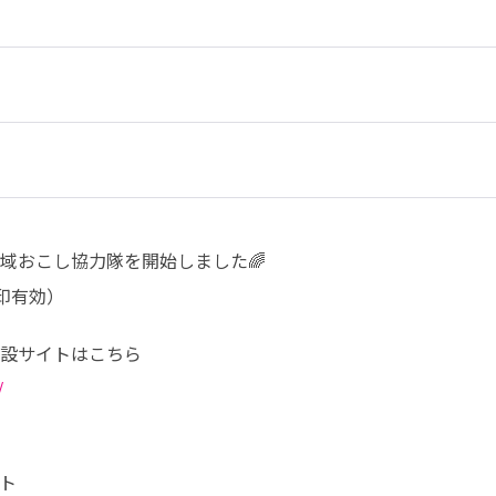
おこし協力隊を開始しました🌈

消印有効）
/