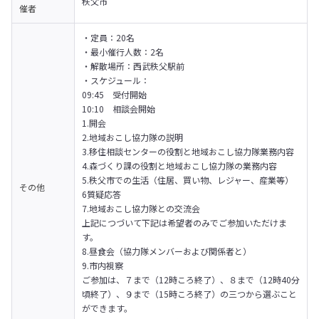
秩父市
催者
・定員：20名

・最小催行人数：2名

・解散場所：西武秩父駅前

・スケジュール：

09:45　受付開始

10:10　相談会開始
1.開会

2.地域おこし協力隊の説明

3.移住相談センターの役割と地域おこし協力隊業務内容

4.森づくり課の役割と地域おこし協力隊の業務内容

5.秩父市での生活（住居、買い物、レジャー、産業等）

その他
6質疑応答

7.地域おこし協力隊との交流会
上記につづいて下記は希望者のみでご参加いただけま
す。

8.昼食会（協力隊メンバーおよび関係者と）

9.市内視察
ご参加は、７まで（12時ころ終了）、８まで（12時40分
頃終了）、９まで（15時ころ終了）の三つから選ぶこと
ができます。