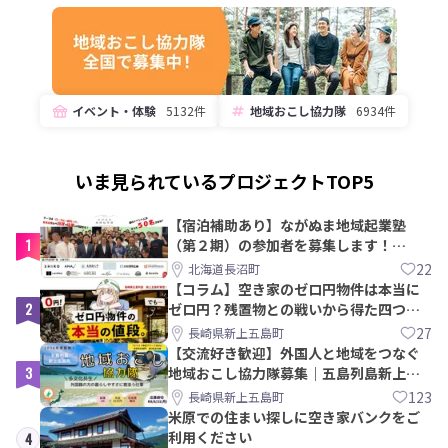
イベント・体験
5132件
地域おこし協力隊
6934件
いま見られているプロジェクトTOP5
【宿泊補助あり】ながぬま地域起業塾
1
（第２期）の参加者を募集します！
【8/21〆】
22
北海道長沼町
【コラム】空き家のゼロ円物件は本当に
2
ゼロ円？残置物との戦いから得た四つの
教訓｜新上五島町
27
長崎県新上五島町
【交流好き歓迎】外国人と地域をつなぐ
3
地域おこし協力隊募集｜五島列島新上五
島町
123
長崎県新上五島町
米原での住まい探しに空き家バンクをご
利用ください
4