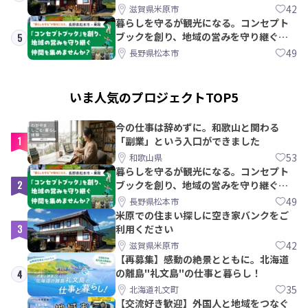
42
滋賀県米原市
暮らしを守るが観光になる。コンセプト
ブックを創り、地域の営みを守り継ぐ仲
5
間を集めませんか？
49
長野県松本市
いま人気のプロジェクトTOP5
今の仕事は辞めずに。和歌山と関わる
1
「副業」という入口ができました
53
和歌山県
暮らしを守るが観光になる。コンセプト
2
ブックを創り、地域の営みを守り継ぐ仲
間を集めませんか？
49
長野県松本市
米原での住まい探しに空き家バンクをご
3
利用ください
42
滋賀県米原市
【再募集】感動の絶景とともに。北海道
の離島"礼文島"の仕事と暮らし！
4
35
北海道礼文町
【交流好き歓迎】外国人と地域をつなぐ