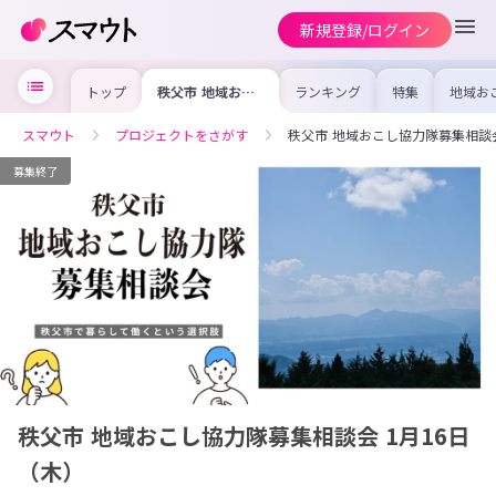
新規登録/ログイン
トップ
秩父市 地域おこ
ランキング
特集
地域お
し協力隊募集相談
の求人
会 1月16日
を集め
（木）
事内容
スマウト
プロジェクトをさがす
秩父市 地域おこし協力隊募集相談会
を比較
合った
けよう
募集終了
秩父市 地域おこし協力隊募集相談会 1月16日
（木）