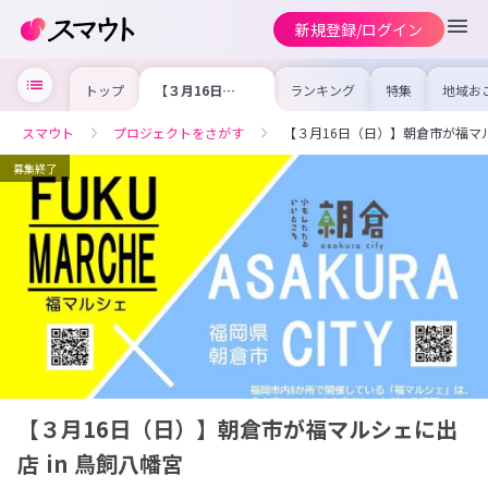
新規登録/ログイン
トップ
【３月16日
ランキング
特集
地域お
（日）】朝倉市が
の求人
福マルシェに出店
を集め
in 鳥飼八幡宮
事内容
スマウト
プロジェクトをさがす
【３月16日（日）】朝倉市が福マル
を比較
合った
けよう
募集終了
【３月16日（日）】朝倉市が福マルシェに出
店 in 鳥飼八幡宮