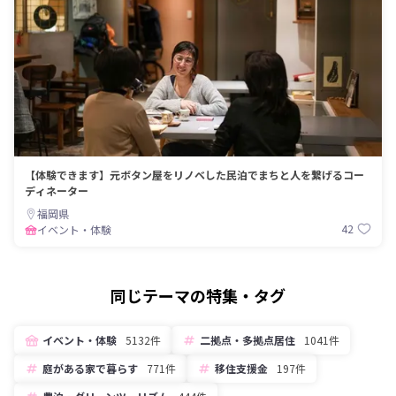
【体験できます】元ボタン屋をリノベした民泊でまちと人を繋げるコー
ディネーター
福岡県
42
イベント・体験
同じテーマの特集・タグ
イベント・体験
5132件
二拠点・多拠点居住
1041件
庭がある家で暮らす
771件
移住支援金
197件