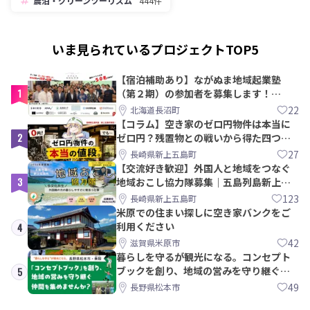
農泊・グリーンツーリズム
444件
いま見られているプロジェクトTOP5
【宿泊補助あり】ながぬま地域起業塾
1
（第２期）の参加者を募集します！
【8/21〆】
22
北海道長沼町
【コラム】空き家のゼロ円物件は本当に
2
ゼロ円？残置物との戦いから得た四つの
教訓｜新上五島町
27
長崎県新上五島町
【交流好き歓迎】外国人と地域をつなぐ
3
地域おこし協力隊募集｜五島列島新上五
島町
123
長崎県新上五島町
米原での住まい探しに空き家バンクをご
利用ください
4
42
滋賀県米原市
暮らしを守るが観光になる。コンセプト
ブックを創り、地域の営みを守り継ぐ仲
5
間を集めませんか？
49
長野県松本市