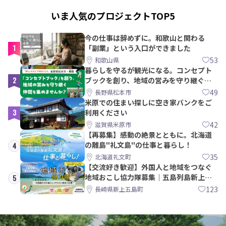
いま人気のプロジェクトTOP5
今の仕事は辞めずに。和歌山と関わる
1
「副業」という入口ができました
53
和歌山県
暮らしを守るが観光になる。コンセプト
2
ブックを創り、地域の営みを守り継ぐ仲
間を集めませんか？
49
長野県松本市
米原での住まい探しに空き家バンクをご
3
利用ください
42
滋賀県米原市
【再募集】感動の絶景とともに。北海道
の離島"礼文島"の仕事と暮らし！
4
35
北海道礼文町
【交流好き歓迎】外国人と地域をつなぐ
地域おこし協力隊募集｜五島列島新上五
5
島町
123
長崎県新上五島町