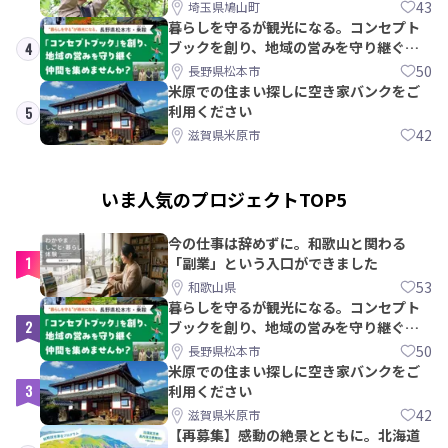
PRメンバー募集！
43
埼玉県鳩山町
暮らしを守るが観光になる。コンセプト
ブックを創り、地域の営みを守り継ぐ仲
4
間を集めませんか？
50
長野県松本市
米原での住まい探しに空き家バンクをご
利用ください
5
42
滋賀県米原市
いま人気のプロジェクトTOP5
今の仕事は辞めずに。和歌山と関わる
1
「副業」という入口ができました
53
和歌山県
暮らしを守るが観光になる。コンセプト
2
ブックを創り、地域の営みを守り継ぐ仲
間を集めませんか？
50
長野県松本市
米原での住まい探しに空き家バンクをご
3
利用ください
42
滋賀県米原市
【再募集】感動の絶景とともに。北海道