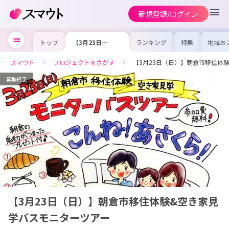
新規登録/ログイン
トップ
【3月23日
ランキング
特集
地域お
（日）】朝倉市移
の求人
住体験&空き家見
を集め
学バスモニターツ
事内容
スマウト
プロジェクトをさがす
【3月23日（日）】朝倉市移住体
アー
を比較
合った
けよう
募集終了
【3月23日（日）】朝倉市移住体験&空き家見
学バスモニターツアー