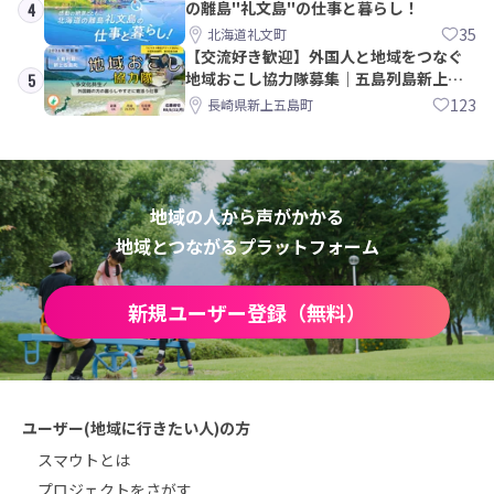
の離島"礼文島"の仕事と暮らし！
4
35
北海道礼文町
【交流好き歓迎】外国人と地域をつなぐ
地域おこし協力隊募集｜五島列島新上五
5
島町
123
長崎県新上五島町
地域の人から声がかかる
地域とつながるプラットフォーム
新規ユーザー登録（無料）
ユーザー(地域に行きたい人)の方
スマウトとは
プロジェクトをさがす