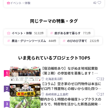
42
イベント・体験
同じテーマの特集・タグ
イベント・体験
5132件
庭がある家で暮らす
771件
農泊・グリーンツーリズム
444件
のびのび子育て
2321件
いま見られているプロジェクトTOP5
【宿泊補助あり】ながぬま地域起業塾
1
（第２期）の参加者を募集します！
【8/21〆】
22
北海道長沼町
【コラム】空き家のゼロ円物件は本当に
2
ゼロ円？残置物との戦いから得た四つの
教訓｜新上五島町
27
長崎県新上五島町
都内から１時間の幸福度トップクラスの
3
まちで、特産物を活かした新商品開発＆