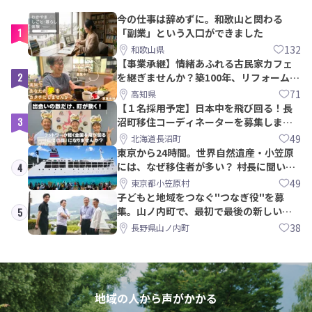
今の仕事は辞めずに。和歌山と関わる
1
「副業」という入口ができました
132
和歌山県
【事業承継】情緒あふれる古民家カフェ
2
を継ぎませんか？築100年、リフォームか
ら約10年！
71
高知県
【１名採用予定】日本中を飛び回る！長
3
沼町移住コーディネーターを募集しま
す！
49
北海道長沼町
東京から24時間。世界自然遺産・小笠原
には、なぜ移住者が多い？ 村長に聞いて
4
みた
49
東京都小笠原村
子どもと地域をつなぐ"つなぎ役"を募
集。山ノ内町で、最初で最後の新しい学
5
校づくりを一緒に
38
長野県山ノ内町
地域の人から声がかかる