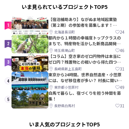
いま見られているプロジェクトTOP5
【宿泊補助あり】ながぬま地域起業塾
1
（第２期）の参加者を募集します！
【8/21〆】
24
北海道長沼町
都内から１時間の幸福度トップクラスの
2
まちで、特産物を活かした新商品開発＆
PRメンバー募集！
46
埼玉県鳩山町
【コラム】空き家のゼロ円物件は本当に
3
ゼロ円？残置物との戦いから得た四つの
教訓｜新上五島町
31
長崎県新上五島町
東京から24時間。世界自然遺産・小笠原
には、なぜ移住者が多い？ 村長に聞いて
4
みた
49
東京都小笠原村
白馬で暮らし、宿づくりを担う仲間を募
集！
5
31
長野県白馬村
いま人気のプロジェクトTOP5