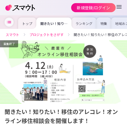
新規登録/ログイン
トップ
聞きたい！知りた
ランキング
特集
地域お
い！移住のアレコ
の求人
レ！オンライン移
を集め
住相談会を開催し
事内容
スマウト
プロジェクトをさがす
聞きたい！知りたい！移住のアレ
ます！
を比較
合った
けよう
募集終了
聞きたい！知りたい！移住のアレコレ！オン
ライン移住相談会を開催します！