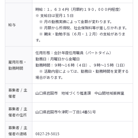
時給：１，６３４円（月額約１９０，0００円程度）

※ 支給日は翌月１５日

　※ 月の勤務実績によって金額が変わります。

給与
　※ 月額から所得税、社会保険料等が差し引かれます。

　※ 期末・勤勉手当（６月・１２月）の支給がありま
す。
任用形態：会計年度任用職員（パートタイム）

勤務日：月曜日から金曜日

雇用形態・
勤務時間：９時～1６時（４日）、９時～1５時（1日）

勤務時間
　※ 活動内容によっては、勤務日・勤務時間を変更する
場合があります。
募集者 / 主
山口県岩国市　地域づくり推進課　中山間地域振興室
催者
募集者 / 主
山口県岩国市今津町一丁目14番51号
催者の
住所
募集者 / 主
催者の
連絡
0827-29-5015