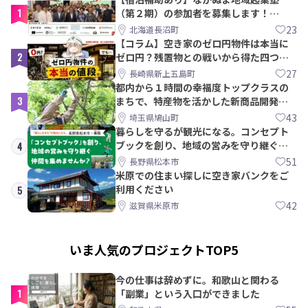
1
（第２期）の参加者を募集します！
【8/21〆】
23
北海道長沼町
【コラム】空き家のゼロ円物件は本当に
2
ゼロ円？残置物との戦いから得た四つの
教訓｜新上五島町
27
長崎県新上五島町
都内から１時間の幸福度トップクラスの
3
まちで、特産物を活かした新商品開発＆
PRメンバー募集！
43
埼玉県鳩山町
暮らしを守るが観光になる。コンセプト
ブックを創り、地域の営みを守り継ぐ仲
4
間を集めませんか？
51
長野県松本市
米原での住まい探しに空き家バンクをご
利用ください
5
42
滋賀県米原市
いま人気のプロジェクトTOP5
今の仕事は辞めずに。和歌山と関わる
1
「副業」という入口ができました