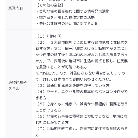
【その他の業務】

業務内容
・美和地域の観光振興に関する情報発信活動

・空き家を利用した移住定住の活動

・遊休公共施設の利活用に関する活動
（１）年齢不問

（２）「３大都市圏をはじめとする都市地域に住民票を
有する方」又は「同一地域における活動期間が２年以上
かつ任用の終了後１年以内の地域おこし協力隊員であっ
た方」で、採用後に岩国市に生活の拠点を移し、住民票
を異動することが可能である方

※ 地域によっては、対象にならない場合がありますの
で、詳しくは本市までお問い合わせください。

必須経験や
（３）普通自動車運転免許を取得している方

スキル
（４）ワード、エクセル等の基本的なパソコン操作がで
きる方

（５）心身ともに健康で、誠実かつ積極的に職務を行う
ことができる方

（６）地域の行事等に積極的に参加するなど、地域にな
じむことができる方

（７）活動期間終了後も、岩国市に定住する意欲のある
方