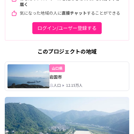
届く
気になった地域の人に
直接チャット
することができる
ログイン/ユーザー登録する
このプロジェクトの地域
山口県
岩国市
人口
12.15万人