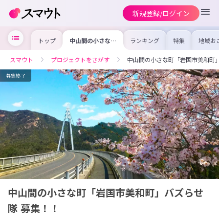
新規登録/ログイン
トップ
中山間の小さな町
ランキング
特集
地域お
「岩国市美和町」
の求人
バズらせ隊 募
を集め
集！！
事内容
スマウト
プロジェクトをさがす
中山間の小さな町「岩国市美和町」
を比較
合った
けよう
募集終了
中山間の小さな町「岩国市美和町」バズらせ
隊 募集！！