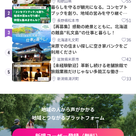
55
和歌山県
暮らしを守るが観光になる。コンセプト
2
ブックを創り、地域の営みを守り継ぐ仲
間を集めませんか？
51
長野県松本市
【再募集】感動の絶景とともに。北海道
3
の離島"礼文島"の仕事と暮らし！
36
北海道礼文町
米原での住まい探しに空き家バンクをご
利用ください
4
42
滋賀県米原市
【未経験歓迎】革新し続ける老舗旅館で
旅館業務だけじゃない多能工な働き
5
方。 株式会社いせん
33
新潟県湯沢町
地域の人から声がかかる
地域とつながるプラットフォーム
新規ユーザー登録（無料）