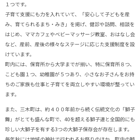
１つです。

子育て支援にも力を入れていて、「安心して子どもを産
み、育てられるまち・みき」を掲げ、健診や訪問、相談を
はじめ、ママカフェやベビーマッサージ教室、おはなし会
など、産前、産後の様々なステージに応じた支援制度を設
けています。

町内には、保育所から大学までが揃い、特に保育所８つ、
こども園１つ、幼稚園が５つあり、小さなお子さんをお持
ちのご家族も仕事と子育てを両立しやすい環境が整ってい
ます。
また、三木町は、約４００年前から続く伝統文化の「獅子
舞」がとても盛んな町で、40を超える獅子連と全国的にも
珍しい大獅子を有する3つの大獅子保存会が存在します。
毎年秋には地域の神社で行われるお祭りのほか、町内の獅