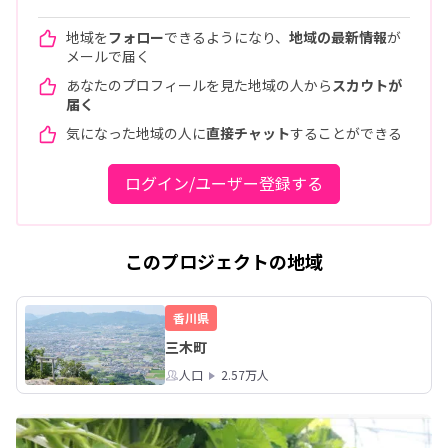
地域を
フォロー
できるようになり、
地域の最新情報
が
メールで届く
あなたのプロフィールを見た地域の人から
スカウトが
届く
気になった地域の人に
直接チャット
することができる
ログイン/ユーザー登録する
このプロジェクトの地域
香川県
三木町
人口
2.57万人