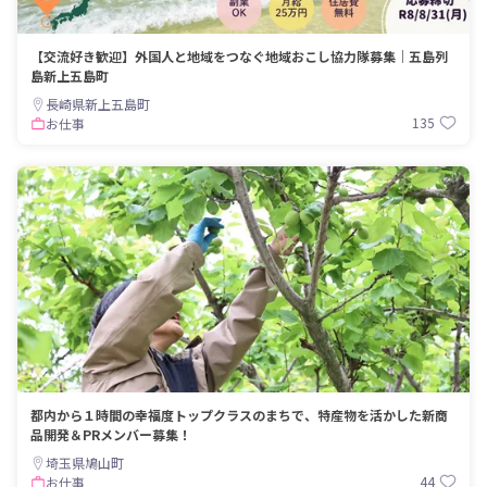
【交流好き歓迎】外国人と地域をつなぐ地域おこし協力隊募集｜五島列
島新上五島町
長崎県新上五島町
135
お仕事
都内から１時間の幸福度トップクラスのまちで、特産物を活かした新商
品開発＆PRメンバー募集！
埼玉県鳩山町
44
お仕事