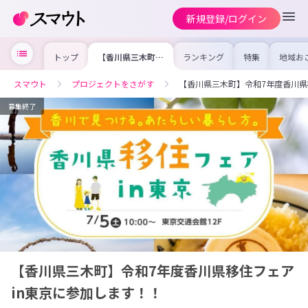
新規登録/ログイン
トップ
【香川県三木町】
ランキング
特集
地域お
令和7年度香川県
の求人
移住フェアin東京
を集め
に参加します！！
事内容
スマウト
プロジェクトをさがす
【香川県三木町】令和7年度香川県
を比較
合った
けよう
募集終了
【香川県三木町】令和7年度香川県移住フェア
in東京に参加します！！