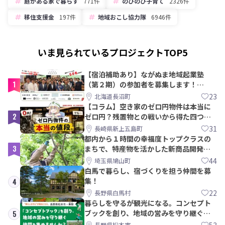
庭がある家で暮らす
771件
のびのび子育て
2326件
移住支援金
197件
地域おこし協力隊
6946件
いま見られているプロジェクトTOP5
【宿泊補助あり】ながぬま地域起業塾
1
（第２期）の参加者を募集します！
【8/21〆】
23
北海道長沼町
【コラム】空き家のゼロ円物件は本当に
2
ゼロ円？残置物との戦いから得た四つの
教訓｜新上五島町
31
長崎県新上五島町
都内から１時間の幸福度トップクラスの
3
まちで、特産物を活かした新商品開発＆
PRメンバー募集！
44
埼玉県鳩山町
白馬で暮らし、宿づくりを担う仲間を募
集！
4
22
長野県白馬村
暮らしを守るが観光になる。コンセプト
ブックを創り、地域の営みを守り継ぐ仲
5
間を集めませんか？
53
長野県松本市