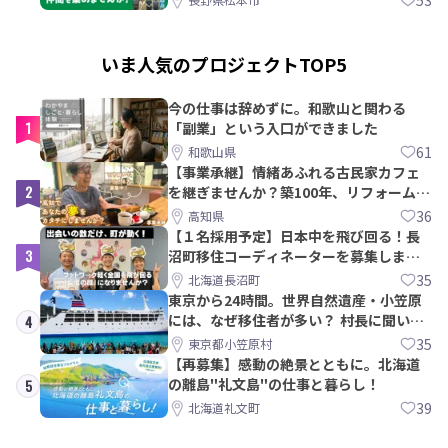
いま人気のプロジェクトTOP5
今の仕事は辞めずに。和歌山と関わる
1
「副業」という入口ができました
61
和歌山県
【事業承継】情緒あふれる古民家カフェ
2
を継ぎませんか？築100年、リフォームか
ら約10年！
36
高知県
【１名採用予定】日本中を飛び回る！長
3
沼町移住コーディネーターを募集しま
す！
35
北海道長沼町
東京から24時間。世界自然遺産・小笠原
には、なぜ移住者が多い？ 村長に聞いて
4
みた
35
東京都小笠原村
【再募集】感動の絶景とともに。北海道
の離島"礼文島"の仕事と暮らし！
5
39
北海道礼文町