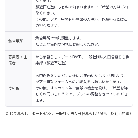
なります。
駅近百姓塾にも有料で泊まれますのでご希望の方はご相
談ください。

その他、ツアー中の有料施設の入場料、体験料などはご
負担ください。
集合場所は個別調整します。

集合場所
たじま地域内の現地にお越しください。
募集者 / 主
たじま暮らしサポートBASE、一般社団法人田舎暮らし倶
催者
楽部（駅近百姓塾）
お申込みをいただいた後にご案内いたしますURLより、
ツアー申込フォームへのご記入をお願いいたします。

その他
その後、オンライン等で面談の機会を設け、ご希望を詳
しくお伺いしたうえで、プランの調整をさせていただき
ます。
たじま暮らしサポートBASE、一般社団法人田舎暮らし倶楽部（駅近百姓塾）