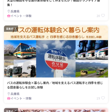
天空の棚田を守る農作業体験をしてみませんか？棚田ボランティア募
集！
兵庫県
20
イベント・体験
募集終了
バスの運転体験会×暮らし案内／地域を支えるバス運転手と四季を感じ
る田舎暮らしをお試し体験
兵庫県
19
イベント・体験
募集終了