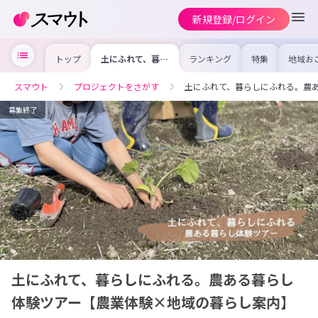
新規登録/ログイン
トップ
土にふれて、暮ら
ランキング
特集
地域お
しにふれる。農あ
の求人
る暮らし体験ツア
を集め
ー【農業体験×地
事内容
スマウト
プロジェクトをさがす
土にふれて、暮らしにふれる。農
域の暮らし案内】
を比較
合った
けよう
募集終了
土にふれて、暮らしにふれる。農ある暮らし
体験ツアー【農業体験×地域の暮らし案内】