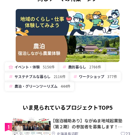
イベント・体験
5156件
農的暮らし
2766件
サステナブルな暮らし
2116件
ワークショップ
377件
農泊・グリーンツーリズム
444件
いま見られているプロジェクトTOP5
【宿泊補助あり】ながぬま地域起業塾
1
（第２期）の参加者を募集します！
【8/21〆】
23
北海道長沼町