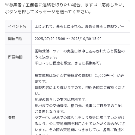
※募集者 / 主催者に連絡を取りたい場合、まずは「応募したい」
ボタンを押してメッセージを送ってください。
イベント名
土にふれて、暮らしにふれる。農ある暮らし体験ツアー
開催日程
2025/07/20 15:00 〜 2025/10/30 15:00
常時受付、ツアーの実施日は申し込みされた方と調整の
所要時間
うえ決めます。

半日～３日程度を想定、さらに長期も可。
農業体験は駅近百姓塾既定の体験料（1,000円～）が必
要です。

体験内容により違いますので、申込み時にご確認くださ
い。

地域の暮らしの案内は無料です。

現地までの交通機関、宿泊先、食事はご自身での手配、
ご負担となります。

費用
ツアー中、現地での暮らしをより身近に感じていただけ
るよう、公共交通機関を利用させていただく場合がござ
います。その際の交通費につきましても、各自ご負担と