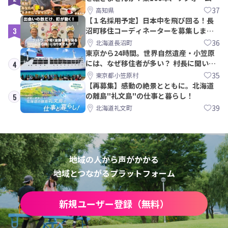
ら約10年！
37
高知県
【１名採用予定】日本中を飛び回る！長
3
沼町移住コーディネーターを募集しま
す！
36
北海道長沼町
東京から24時間。世界自然遺産・小笠原
には、なぜ移住者が多い？ 村長に聞いて
4
みた
35
東京都小笠原村
【再募集】感動の絶景とともに。北海道
の離島"礼文島"の仕事と暮らし！
5
39
北海道礼文町
地域の人から声がかかる
地域とつながるプラットフォーム
新規ユーザー登録（無料）