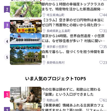
都内から１時間の幸福度トップクラスの
2
まちで、特産物を活かした新商品開発＆
PRメンバー募集！
44
埼玉県鳩山町
【コラム】空き家のゼロ円物件は本当に
3
ゼロ円？残置物との戦いから得た四つの
教訓｜新上五島町
31
長崎県新上五島町
東京から24時間。世界自然遺産・小笠原
には、なぜ移住者が多い？ 村長に聞いて
4
みた
35
東京都小笠原村
白馬で暮らし、宿づくりを担う仲間を募
集！
5
23
長野県白馬村
いま人気のプロジェクトTOP5
今の仕事は辞めずに。和歌山と関わる
1
「副業」という入口ができました
61
和歌山県
【事業承継】情緒あふれる古民家カフェ
2
を継ぎませんか？築100年、リフォームか