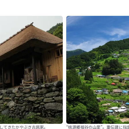
全してきたかやぶき古民家。
“桃源郷祖谷の山里”。重伝建に指