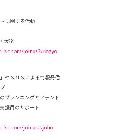
トに関する活動

o-lvc.com/joinus2/ringyo
」やＳＮＳによる情報発信

プ

のプランニングとアテンド

支援員のサポート

o-lvc.com/joinus2/joho