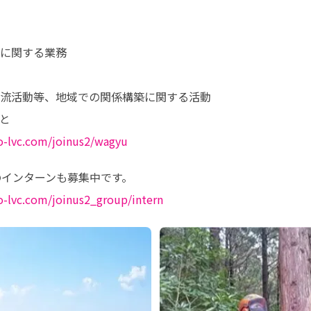
に関する業務

流活動等、地域での関係構築に関する活動



to-lvc.com/joinus2/wagyu
インターンも募集中です。

o-lvc.com/joinus2_group/intern