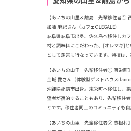
愛知県の山里＆離島から
【あいちの山里＆離島　先輩移住者① 西
加藤 麻紀さん（カフェOLEGALE）

岐阜県岐阜市出身。佐久島へ移住しカフ
材と調味料にこだわった、[オレマキ]
として運営も行なっています。特技は、
【あいちの山里　先輩移住者➀ 東栄町】
金城 愛さん（体験型ゲストハウスdanon
沖縄県那覇市出身。東栄町へ移住し、築
望者が宿泊することもあり、先輩移住者
とです。移住者同士のコミュニティも自
【あいちの山里　先輩移住者② 豊根村】