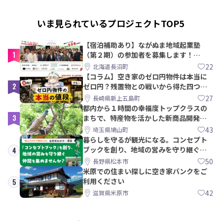
いま見られているプロジェクトTOP5
【宿泊補助あり】ながぬま地域起業塾
1
（第２期）の参加者を募集します！
【8/21〆】
22
北海道長沼町
【コラム】空き家のゼロ円物件は本当に
2
ゼロ円？残置物との戦いから得た四つの
教訓｜新上五島町
27
長崎県新上五島町
都内から１時間の幸福度トップクラスの
3
まちで、特産物を活かした新商品開発＆
PRメンバー募集！
43
埼玉県鳩山町
暮らしを守るが観光になる。コンセプト
ブックを創り、地域の営みを守り継ぐ仲
4
間を集めませんか？
50
長野県松本市
米原での住まい探しに空き家バンクをご
利用ください
5
42
滋賀県米原市