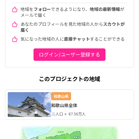
地域を
フォロー
できるようになり、
地域の最新情報
が
メールで届く
あなたのプロフィールを見た地域の人から
スカウトが
届く
気になった地域の人に
直接チャット
することができる
ログイン/ユーザー登録する
このプロジェクトの地域
和歌山県
和歌山県全体
人口
87.56万人