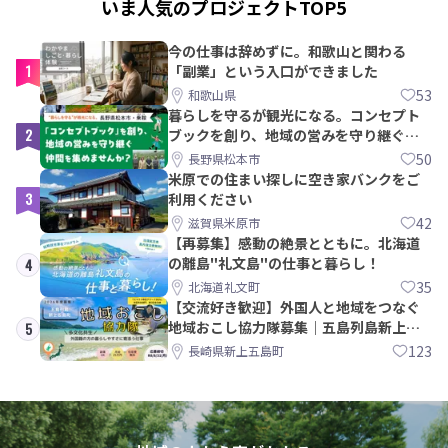
いま人気のプロジェクトTOP5
今の仕事は辞めずに。和歌山と関わる
1
「副業」という入口ができました
53
和歌山県
暮らしを守るが観光になる。コンセプト
2
ブックを創り、地域の営みを守り継ぐ仲
間を集めませんか？
50
長野県松本市
米原での住まい探しに空き家バンクをご
3
利用ください
42
滋賀県米原市
【再募集】感動の絶景とともに。北海道
の離島"礼文島"の仕事と暮らし！
4
35
北海道礼文町
【交流好き歓迎】外国人と地域をつなぐ
地域おこし協力隊募集｜五島列島新上五
5
島町
123
長崎県新上五島町