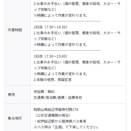
2.仕事のお手伝い（畑の管理、蕎麦の栽培、カヌー・サ
ップ体験など）

※時期によって作業が変わります。
───────────────────

2日目（7:30～16:30）

所要時間
1.仕事のお手伝い（畑の管理、蕎麦の栽培、カヌー・サ
ップ体験など）

※時期によって作業が変わります。
───────────────────

3日目（7:30～15:00）

1.仕事のお手伝い（畑の管理、蕎麦の栽培、カヌー・サ
ップ体験など）

※時期によって作業が変わります。

2.体験の感想、質疑応答
参加費：無料

費用
交通費/宿泊費/食費：自費負担
和歌山県田辺市龍神村西376
（公共交通機関の場合）				

集合場所
・紀伊田辺駅から龍神線バス乗車				

※バス停は「五領」で下車してください。				