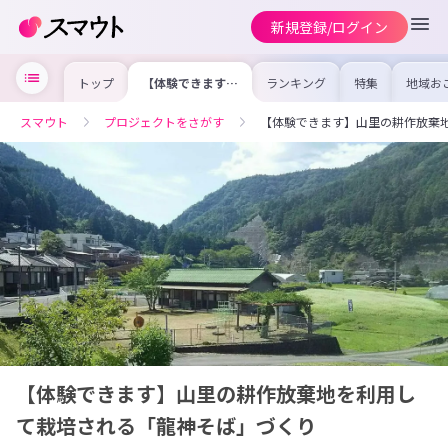
新規登録/ログイン
トップ
【体験できます】
ランキング
特集
地域お
山里の耕作放棄地
の求人
を利用して栽培さ
を集め
れる「龍神そば」
事内容
スマウト
プロジェクトをさがす
【体験できます】山里の耕作放棄
づくり
を比較
合った
けよう
【体験できます】山里の耕作放棄地を利用し
て栽培される「龍神そば」づくり