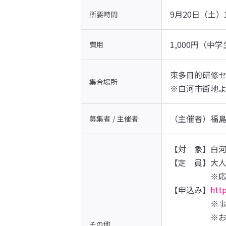
9月20日（土）1
所要時間
1,000円（
費用
東多目的研修セ
集合場所
※白河市街地よ
（主催者）福島
募集者 / 主催者
【対　象】白河
【定　員】大人
　　　　　※応
【申込み】
htt
　　　　　※事
　　　　　※お
その他