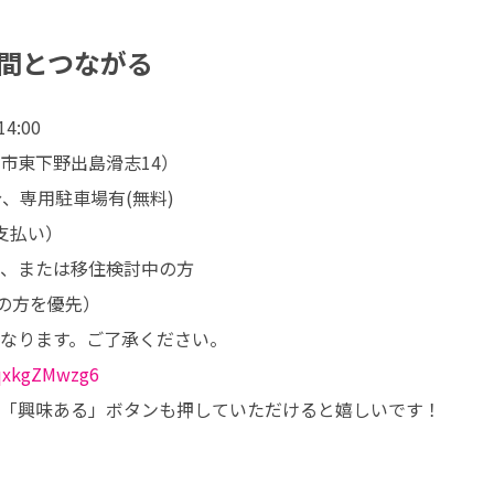
間とつながる
:00

東下野出島滑志14）

専用駐車場有(無料)

支払い）

、または移住検討中の方

の方を優先）

なります。ご了承ください。

dqxkgZMwzg6
「興味ある」ボタンも押していただけると嬉しいです！
