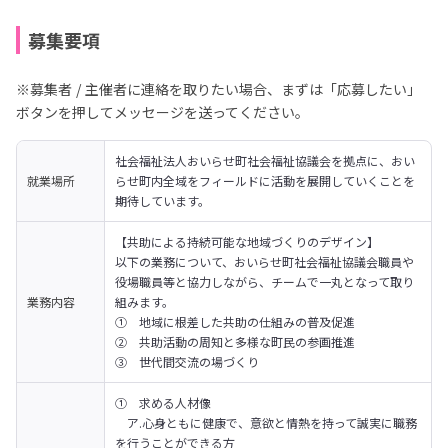
募集要項
※募集者 / 主催者に連絡を取りたい場合、まずは「応募したい」
ボタンを押してメッセージを送ってください。
社会福祉法人おいらせ町社会福祉協議会を拠点に、おい
就業場所
らせ町内全域をフィールドに活動を展開していくことを
期待しています。
【共助による持続可能な地域づくりのデザイン】

以下の業務について、おいらせ町社会福祉協議会職員や
役場職員等と協力しながら、チームで一丸となって取り
業務内容
組みます。

①	地域に根差した共助の仕組みの普及促進

②	共助活動の周知と多様な町民の参画推進

③	世代間交流の場づくり
①	求める人材像

　ア.心身ともに健康で、意欲と情熱を持って誠実に職務
を行うことができる方
