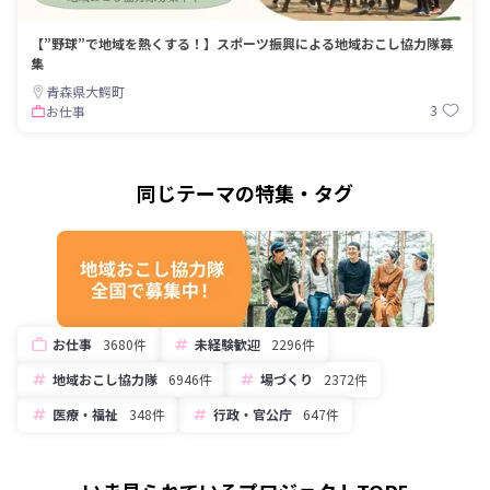
【”野球”で地域を熱くする！】スポーツ振興による地域おこし協力隊募
集
青森県大鰐町
3
お仕事
同じテーマの特集・タグ
お仕事
3680件
未経験歓迎
2296件
地域おこし協力隊
6946件
場づくり
2372件
医療・福祉
348件
行政・官公庁
647件