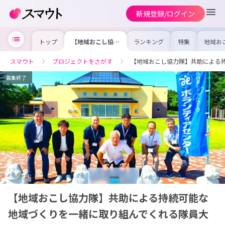
新規登録/ログイン
トップ
【地域おこし協力
ランキング
特集
地域お
隊】共助による持
の求人
続可能な地域づく
を集め
りを一緒に取り組
事内容
スマウト
プロジェクトをさがす
【地域おこし協力隊】共助による
んでくれる隊員大
を比較
募集！！
合った
けよう
募集終了
【地域おこし協力隊】共助による持続可能な
地域づくりを一緒に取り組んでくれる隊員大