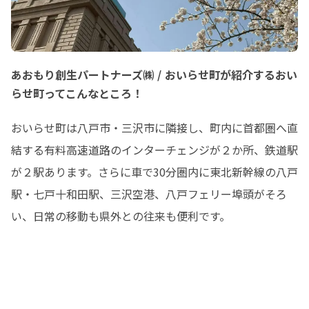
あおもり創生パートナーズ㈱ / おいらせ町が紹介するおい
らせ町ってこんなところ！
おいらせ町は八戸市・三沢市に隣接し、町内に首都圏へ直
結する有料高速道路のインターチェンジが２か所、鉄道駅
が２駅あります。さらに車で30分圏内に東北新幹線の八戸
駅・七戸十和田駅、三沢空港、八戸フェリー埠頭がそろ
い、日常の移動も県外との往来も便利です。