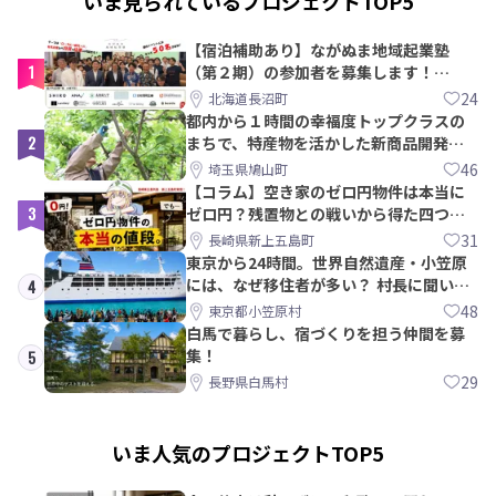
いま見られているプロジェクトTOP5
【宿泊補助あり】ながぬま地域起業塾
1
（第２期）の参加者を募集します！
【8/21〆】
24
北海道長沼町
都内から１時間の幸福度トップクラスの
2
まちで、特産物を活かした新商品開発＆
PRメンバー募集！
46
埼玉県鳩山町
【コラム】空き家のゼロ円物件は本当に
3
ゼロ円？残置物との戦いから得た四つの
教訓｜新上五島町
31
長崎県新上五島町
東京から24時間。世界自然遺産・小笠原
には、なぜ移住者が多い？ 村長に聞いて
4
みた
48
東京都小笠原村
白馬で暮らし、宿づくりを担う仲間を募
集！
5
29
長野県白馬村
いま人気のプロジェクトTOP5