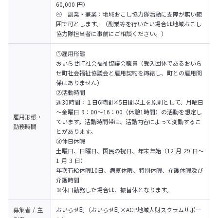
60,000 円）

④	副業・兼業：地域おこし協力隊活動に支障が無い範
囲で可とします。（副業等を行いたい場合は地域おこし
協力隊担当者に事前にご相談ください。）
①雇用形態

おいらせ町社会福祉協議会職員（受入団体であるおいら
せ町社会福祉協議会と雇用契約を締結し、町との雇用関
係はありません）

②活動時間

週30時間：１日6時間×5日間以上を原則として、月曜日
～金曜日 9：00～16：00（休憩1時間）の活動を想定し
雇用形態・
ています。活動時間帯は、活動内容によって変動するこ
勤務時間
とがあります。

③休日休暇

土曜日、日曜日、国民の祝日、年末年始（12 月 29 日～
1 月 3 日）

年次有給休暇10日、病気休暇、特別休暇、介護休暇及び
介護時間

※休日勤務した場合は、振替休となります。	
募集者 / 主
おいらせ町（おいらせ町×ACP地域人財スクラムサポー