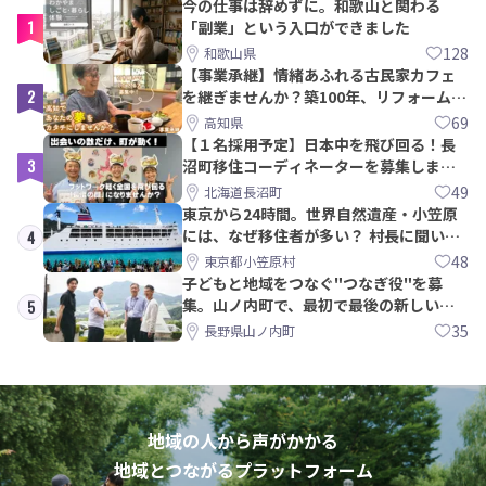
今の仕事は辞めずに。和歌山と関わる
1
「副業」という入口ができました
128
和歌山県
【事業承継】情緒あふれる古民家カフェ
2
を継ぎませんか？築100年、リフォームか
ら約10年！
69
高知県
【１名採用予定】日本中を飛び回る！長
3
沼町移住コーディネーターを募集しま
す！
49
北海道長沼町
東京から24時間。世界自然遺産・小笠原
には、なぜ移住者が多い？ 村長に聞いて
4
みた
48
東京都小笠原村
子どもと地域をつなぐ"つなぎ役"を募
集。山ノ内町で、最初で最後の新しい学
5
校づくりを一緒に
35
長野県山ノ内町
地域の人から声がかかる
地域とつながるプラットフォーム