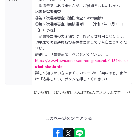
　※選考ではありませんが、ご参加をお勧めします。

②書類選考審査

③第１次選考審査（適性検査・Web面接）

④第２次選考審査（面接選考）　【令和7年12月21日
（日）予定】

　※最終面接の実施場所は、おいらせ町内となります。
現地までの交通費及び滞在費に関しては各自ご負担くだ
さい。　
https://www.town.oirase.aomori.jp/soshiki/1151/fukus
ichiikiokoshi.html
詳しく知りたい方はまずこのページの「興味ある」また
は「応募したい」ボタンを押してください！
おいらせ町（おいらせ町×ACP地域人財スクラムサポート）
このページをシェアする