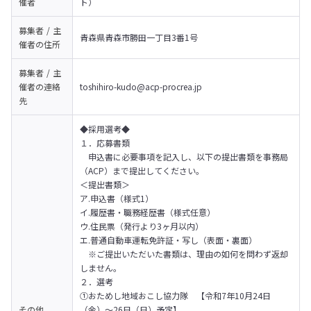
催者
ト）
募集者 / 主
青森県青森市勝田一丁目3番1号
催者の
住所
募集者 / 主
催者の
連絡
toshihiro-kudo@acp-procrea.jp
先
◆採用選考◆

１．応募書類

　申込書に必要事項を記入し、以下の提出書類を事務局
（ACP）まで提出してください。

＜提出書類＞

ア.申込書（様式1）

イ.履歴書・職務経歴書（様式任意）

ウ.住民票（発行より3ヶ月以内）

エ.普通自動車運転免許証・写し（表面・裏面）

　※ご提出いただいた書類は、理由の如何を問わず返却
しません。

２．選考

①おためし地域おこし協力隊　【令和7年10月24日
その他
（金）～26日（日）予定】
