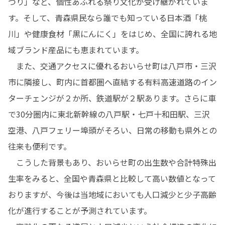
つり」など、個性あふれる祭り文化が受け継がれていま
す。そして、青森県民なら誰でも知っている日本酒「桃
川」や健康食材「黒にんにく」をはじめ、全国に誇れる地
域ブランド産品にも恵まれています。

　また、交通アクセスに優れるおいらせ町は八戸市・三沢
市に隣接し、町内に首都圏へ直結する有料高速道路のイン
ターチェンジが２か所、鉄道駅が２駅あります。さらに車
で30分圏内に東北新幹線の八戸駅・七戸十和田駅、三沢
空港、八戸フェリー埠頭がそろい、日常の移動も県外との
往来も便利です。

　こうした背景もあり、おいらせ町の出生数や合計特殊出
生率をみると、全国や青森県と比較して高い数値となって
おりますが、今後は当地域においても人口減少と少子高齢
化が進行することが予測されています。
