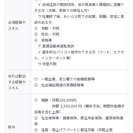
　イ.地域住民や関係団体、他の隊員等と積極的に協働で
きる方（夫婦、家族での移住も可）

　ウ.任期終了後、おいらせ町での起業、就職、定住に意
必須経験や
欲のある方

スキル
②	年齢：不問 

③	性別：不問

④	資格等

　ア.普通自動車運転免許

　イ.基本的なパソコン操作のできる方（ワード、エクセ
ル、インターネット等）

　ウ.学歴不問
あれば歓迎
①	一般企業、官公署での勤務経験等

する経験や
②	社会福祉関連の実務経験等
スキル
①	報酬：月額200,000円

　　　　　年額 3,500,000 円（期末手当、時間外勤務手
当等を含む上限）

②	社会保険等：健康保険、厚生年金保険、雇用保険適
用

給与
③	住居：借上げアパートに居住可能（月額上限 