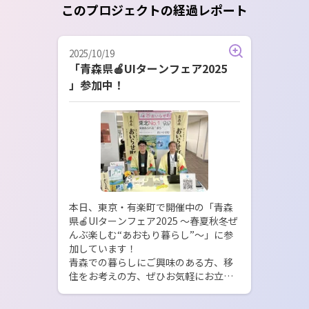
このプロジェクトの経過レポート
2025/10/19
「青森県🍎UIターンフェア2025
」参加中！
本日、東京・有楽町で開催中の「青森
県🍎UIターンフェア2025 ～春夏秋冬ぜ
んぶ楽しむ“あおもり暮らし”～」に参
加しています！

青森での暮らしにご興味のある方、移
住をお考えの方、ぜひお気軽にお立ち
寄りください。「おいらせ町ブース」
で お待ちしております！