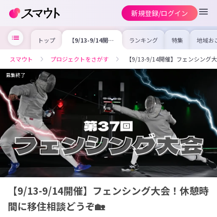
新規登録/ログイン
トップ
【9/13-9/14開
ランキング
特集
地域お
催】フェンシング
の求人
大会！休憩時間に
を集め
移住相談どうぞ🏡
事内容
スマウト
プロジェクトをさがす
【9/13-9/14開催】フェンシン
を比較
合った
けよう
募集終了
【9/13-9/14開催】フェンシング大会！休憩時
間に移住相談どうぞ🏡