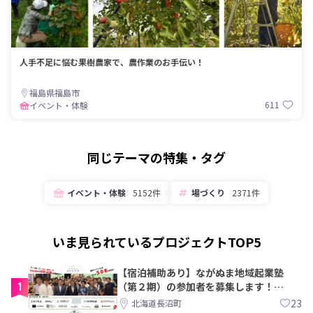
人手不足に悩む果樹農家で、農作業のお手伝い！
福島県福島市
611
イベント・体験
同じテーマの特集・タグ
イベント・体験
5152件
場づくり
2371件
いま見られているプロジェクトTOP5
【宿泊補助あり】ながぬま地域起業塾
1
（第２期）の参加者を募集します！
【8/21〆】
23
北海道長沼町