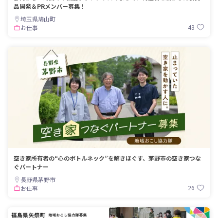
品開発＆PRメンバー募集！
埼玉県鳩山町
43
お仕事
空き家所有者の“心のボトルネック”を解きほぐす、茅野市の空き家つな
ぐパートナー
長野県茅野市
26
お仕事