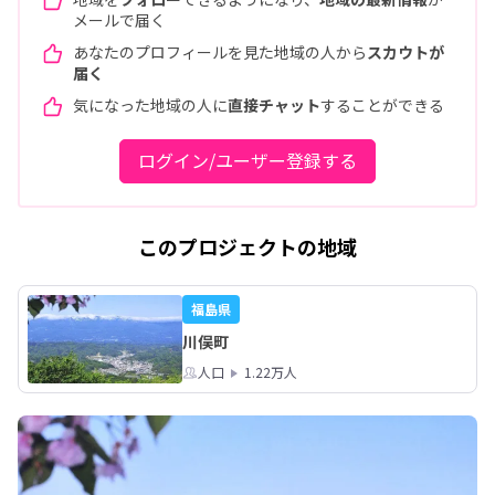
メールで届く
あなたのプロフィールを見た地域の人から
スカウトが
届く
気になった地域の人に
直接チャット
することができる
ログイン/ユーザー登録する
このプロジェクトの地域
福島県
川俣町
人口
1.22万人