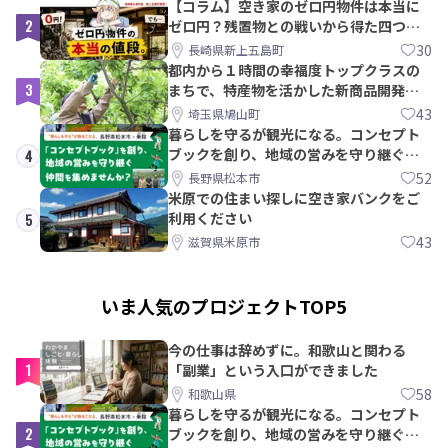
【コラム】空き家のゼロ円物件は本当に
2
ゼロ円？残置物との戦いから得た四つの
教訓｜新上五島町
30
長崎県新上五島町
都内から１時間の幸福度トップクラスの
3
まちで、特産物を活かした新商品開発＆
PRメンバー募集！
43
埼玉県鳩山町
暮らしを守るが観光になる。コンセプト
ブックを創り、地域の営みを守り継ぐ仲
4
間を集めませんか？
52
長野県松本市
米原での住まい探しに空き家バンクをご
利用ください
5
43
滋賀県米原市
いま人気のプロジェクトTOP5
今の仕事は辞めずに。和歌山と関わる
1
「副業」という入口ができました
58
和歌山県
暮らしを守るが観光になる。コンセプト
2
ブックを創り、地域の営みを守り継ぐ仲