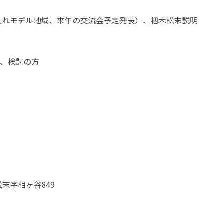
入れモデル地域、来年の交流会予定発表）、杷木松末説明

、検討の方
松末字相ヶ谷849