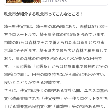
人口
5.59万人
秩父市が紹介する秩父市ってこんなところ！
埼玉県秩父市は、埼玉県の北西部にあり、面積は577.83平
方キロメートルで、埼玉県全体の約15％を占めています。
市域の87％は森林でそこで蓄えられた水は荒川となり東
京湾にそそぎます。埼玉県内で最も広い森林面積を有して
おり、県の森林の約4割を占める木と水が豊かな田舎で
す。西武池袋線「池袋駅」からは特急電車で最短約77分の
場所に位置し、田舎の顔を持ちながら都心にも出やすい、
良いとこどりができる地域です。

さらに、秩父市は多くの歴史ある寺社仏閣、ユネスコ無形
文化遺産登録された「秩父夜祭」や手作りロケットを打ち
上げる重要無形民俗文化財「龍勢祭」等の特色ある祭り、