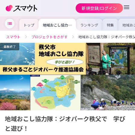
新規登録/ログイン
トップ
地域おこし協力
ランキング
特集
地域お
隊：ジオパーク秩
の求人
父で 学びと遊
を集め
び！
事内容
スマウト
プロジェクトをさがす
地域おこし協力隊：ジオパーク秩
を比較
合った
けよう
募集終了
地域おこし協力隊：ジオパーク秩父で 学び
と遊び！