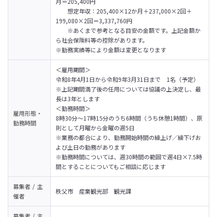
月＝205,400円

　　想定年収：205,400×12か月＋237,000×2回＋
199,080×2回＝3,337,760円

　　※あくまで参考となる目安の金額です。上記金額か
ら社会保険料等の控除があります。

※勤務実績等により金額は変更となります
＜雇用期間＞

令和8年4月1日から令和9年3月31日まで　1名（予定）

※上記期間満了後の任用については協議の上決定し、最
長は3年とします
＜勤務時間＞

雇用形態・
8時30分～17時15分のうち6時間（うち休憩1時間）、原
勤務時間
則として月曜から金曜の週5日

※業務の都合により、勤務開始時間の繰上げ／繰下げお
よび土日の勤務があります

※勤務時間については、週30時間の範囲で週4日×7.5時
間とすることについてもご相談に応じます
募集者 / 主
秩父市　産業観光部　観光課
催者
募集者 / 主