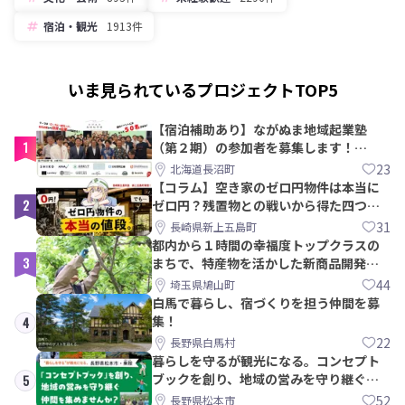
宿泊・観光
1913件
いま見られているプロジェクトTOP5
【宿泊補助あり】ながぬま地域起業塾
1
（第２期）の参加者を募集します！
【8/21〆】
23
北海道長沼町
【コラム】空き家のゼロ円物件は本当に
2
ゼロ円？残置物との戦いから得た四つの
教訓｜新上五島町
31
長崎県新上五島町
都内から１時間の幸福度トップクラスの
3
まちで、特産物を活かした新商品開発＆
PRメンバー募集！
44
埼玉県鳩山町
白馬で暮らし、宿づくりを担う仲間を募
集！
4
22
長野県白馬村
暮らしを守るが観光になる。コンセプト
ブックを創り、地域の営みを守り継ぐ仲
5
間を集めませんか？
52
長野県松本市