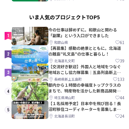
いま人気のプロジェクトTOP5
今の仕事は辞めずに。和歌山と関わる
1
「副業」という入口ができました
61
和歌山県
【再募集】感動の絶景とともに。北海道
2
の離島"礼文島"の仕事と暮らし！
39
北海道礼文町
【交流好き歓迎】外国人と地域をつなぐ
3
地域おこし協力隊募集｜五島列島新上五
島町
133
長崎県新上五島町
都内から１時間の幸福度トップクラスの
まちで、特産物を活かした新商品開発＆
4
PRメンバー募集！
44
埼玉県鳩山町
【１名採用予定】日本中を飛び回る！長
沼町移住コーディネーターを募集しま
5
す！
24
北海道長沼町