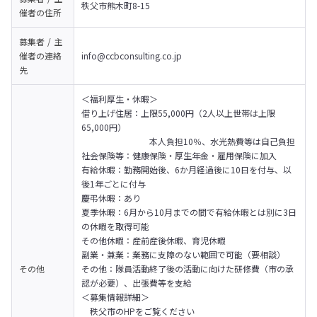
秩父市熊木町8-15
催者の
住所
募集者 / 主
催者の
連絡
info@ccbconsulting.co.jp
先
＜福利厚生・休暇＞

借り上げ住居：上限55,000円（2人以上世帯は上限
65,000円）

　　　　　　　　本人負担10％、水光熱費等は自己負担

社会保険等：健康保険・厚生年金・雇用保険に加入

有給休暇：勤務開始後、6か月経過後に10日を付与、以
後1年ごとに付与

慶弔休暇：あり

夏季休暇：6月から10月までの間で有給休暇とは別に3日
の休暇を取得可能

その他休暇：産前産後休暇、育児休暇

副業・兼業：業務に支障のない範囲で可能（要相談）

その他
その他：隊員活動終了後の活動に向けた研修費（市の承
認が必要）、出張費等を支給
＜募集情報詳細＞

　秩父市のHPをご覧ください
