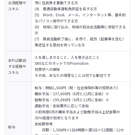
必須経験や
市に住民票を異動できる方

スキル
(4)   普通自動車運転免許証を有する方

(5)   Word、Excel、メール、インターネット等、基本的
なパソコン操作ができる方

(6)   地域に溶け込み、地域の自治会活動等に参加できる
方　

(7)   隊員活動終了後に、本市で、就労（起業等を含む）
等定住する意向を持っている方
人を楽しませること、人を巻き込むこと

あれば歓迎
SNSなどのネットでのPromotion

する経験や
地質学への興味

スキル
その他、あなたの得意なことは何でも歓迎です
給与：時給1,580円（税・社会保険料等の控除あり）

期末手当：237,000円（6月と12月に支給）※

勤勉手当：199,080円（6月と12月に支給）※

通勤手当：支給要件に応じて支給

※初年度6月の期末手当および勤勉手当は上記金額の
30％程度が目安となります
支給額参考

給与
　　月額：1,580円×1日6時間×週5日×52週間／12か