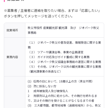
※募集者 / 主催者に連絡を取りたい場合、まずは「応募したい」
ボタンを押してメッセージを送ってください。
秩父市役所 産業観光部 観光課　及び　ジオパーク秩父
就業場所
事務局
（１） ジオパーク秩父の普及促進、情報発信に関する業
務

（２） ツアーや講演会等、事業の企画運営

業務内容
（３） ガイド対応及びガイド養成に関する業務

（４） ジオパーク秩父協議会事務局の運営に関する業務

（５） その他、ジオパーク以外の観光事業に関する業務
（観光課事業の係員など）
(1)  任用の日において、18歳以上の方（男女不問）

(2)  次に該当しない方

1	成年被後見人及び被保佐人

2	拘禁刑以上の刑に処せられ、その執行を終わるま
で、又はその執行を受けることがなくなるまでの者

(3)   三大都市圏、都市地域等（過疎地域外）から、秩父