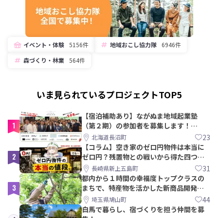
イベント・体験
5156件
地域おこし協力隊
6946件
森づくり・林業
564件
いま見られているプロジェクトTOP5
【宿泊補助あり】ながぬま地域起業塾
1
（第２期）の参加者を募集します！
【8/21〆】
23
北海道長沼町
【コラム】空き家のゼロ円物件は本当に
2
ゼロ円？残置物との戦いから得た四つの
教訓｜新上五島町
31
長崎県新上五島町
都内から１時間の幸福度トップクラスの
3
まちで、特産物を活かした新商品開発＆
PRメンバー募集！
44
埼玉県鳩山町
白馬で暮らし、宿づくりを担う仲間を募