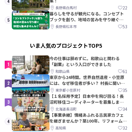
集！
4
22
長野県白馬村
暮らしを守るが観光になる。コンセプト
ブックを創り、地域の営みを守り継ぐ仲
5
間を集めませんか？
53
長野県松本市
いま人気のプロジェクトTOP5
今の仕事は辞めずに。和歌山と関わる
1
「副業」という入口ができました
61
和歌山県
東京から24時間。世界自然遺産・小笠原
2
には、なぜ移住者が多い？ 村長に聞いて
みた
35
東京都小笠原村
【１名採用予定】日本中を飛び回る！長
3
沼町移住コーディネーターを募集しま
す！
34
北海道長沼町
【事業承継】情緒あふれる古民家カフェ
を継ぎませんか？築100年、リフォームか
4
ら約10年！
32
高知県