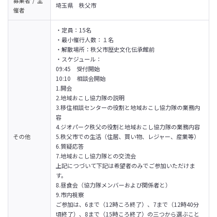
募集者 / 主
埼玉県　秩父市
催者
・定員：15名

・最小催行人数：１名

・解散場所：秩父市歴史文化伝承館前

・スケジュール：

09:45　受付開始

10:10　相談会開始
1.開会

2.地域おこし協力隊の説明

3.移住相談センターの役割と地域おこし協力隊の業務内
容

4.ジオパーク秩父の役割と地域おこし協力隊の業務内容

その他
5.秩父市での生活（住居、買い物、レジャー、産業等）

6.質疑応答

7.地域おこし協力隊との交流会
上記につづいて下記は希望者のみでご参加いただけま
す。

8.昼食会（協力隊メンバーおよび関係者と）

9.市内視察
ご参加は、6まで（12時ころ終了）、7まで（12時40分
頃終了）、8まで（15時ころ終了）の三つから選ぶこと