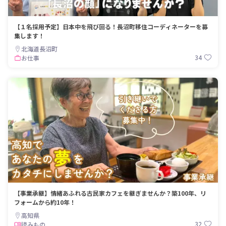
【１名採用予定】日本中を飛び回る！長沼町移住コーディネーターを募
集します！
北海道長沼町
34
お仕事
【事業承継】情緒あふれる古民家カフェを継ぎませんか？築100年、リ
フォームから約10年！
高知県
32
読みもの