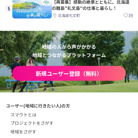
【再募集】感動の絶景とともに。北海道
の離島"礼文島"の仕事と暮らし！
5
39
北海道礼文町
地域の人から声がかかる
地域とつながるプラットフォーム
新規ユーザー登録（無料）
ユーザー(地域に行きたい人)の方
スマウトとは
プロジェクトをさがす
地域をさがす