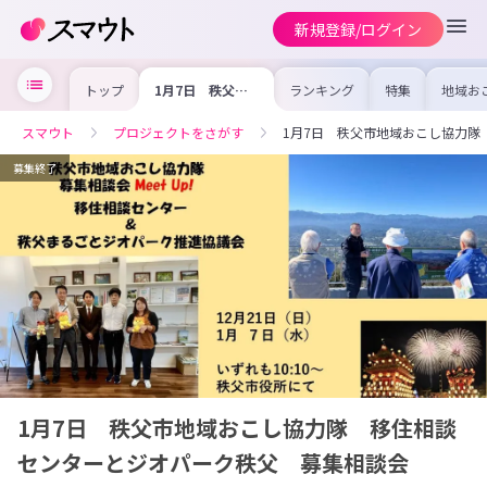
新規登録/ログイン
トップ
1月7日 秩父市
ランキング
特集
地域お
地域おこし協力
の求人
隊 移住相談セン
を集め
ターとジオパーク
事内容
スマウト
プロジェクトをさがす
1月7日 秩父市地域おこし協力
秩父 募集相談
を比較
会
合った
けよう
募集終了
1月7日 秩父市地域おこし協力隊 移住相談
センターとジオパーク秩父 募集相談会