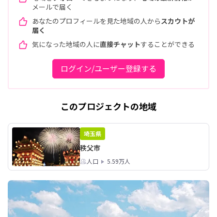
メールで届く
あなたのプロフィールを見た地域の人から
スカウトが
届く
気になった地域の人に
直接チャット
することができる
ログイン/ユーザー登録する
このプロジェクトの地域
埼玉県
秩父市
人口
5.59万人