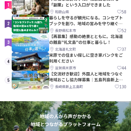
1
「副業」という入口ができました
58
和歌山県
暮らしを守るが観光になる。コンセプト
2
ブックを創り、地域の営みを守り継ぐ仲
間を集めませんか？
52
長野県松本市
【再募集】感動の絶景とともに。北海道
3
の離島"礼文島"の仕事と暮らし！
37
北海道礼文町
米原での住まい探しに空き家バンクをご
利用ください
4
44
滋賀県米原市
【交流好き歓迎】外国人と地域をつなぐ
地域おこし協力隊募集｜五島列島新上五
5
島町
130
長崎県新上五島町
地域の人から声がかかる
地域とつながるプラットフォーム