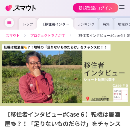
新規登録/ログイン
トップ
【移住者インタビ
ランキング
特集
地域お
ュー#Case６】
の求人
転機は居酒屋
を集め
🍻？！「足りない
事内容
スマウト
プロジェクトをさがす
【移住者インタビュー#Case６
ものだらけ」をチ
を比較
ャンスに！
合った
けよう
【移住者インタビュー#Case６】転機は居酒
屋🍻？！「足りないものだらけ」をチャンス