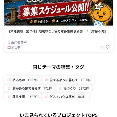
【緊急告知 第２弾】地域おこし協力隊募集要項公開！！【年齢不問】
山口県萩市
55
お仕事
同じテーマの特集・タグ
読みもの
1962件
旅するように暮らす
1110件
庭がある家で暮らす
771件
場づくり
2372件
移住支援
3527件
ゲストハウス運営
383件
いま見られているプロジェクトTOP5