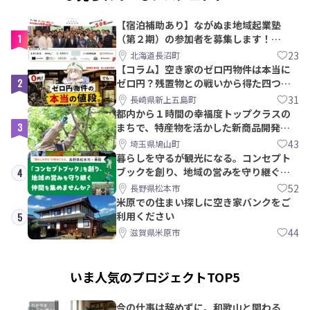
【宿泊補助あり】ながぬま地域起業塾
1
（第２期）の参加者を募集します！
【8/21〆】
23
北海道長沼町
【コラム】空き家のゼロ円物件は本当に
2
ゼロ円？残置物との戦いから得た四つの
教訓｜新上五島町
31
長崎県新上五島町
都内から１時間の幸福度トップクラスの
3
まちで、特産物を活かした新商品開発＆
PRメンバー募集！
43
埼玉県鳩山町
暮らしを守るが観光になる。コンセプト
ブックを創り、地域の営みを守り継ぐ仲
4
間を集めませんか？
52
長野県松本市
米原での住まい探しに空き家バンクをご
利用ください
5
44
滋賀県米原市
いま人気のプロジェクトTOP5
今の仕事は辞めずに。和歌山と関わる