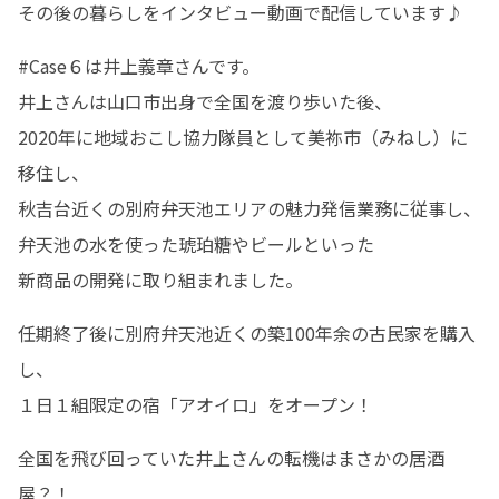
その後の暮らしをインタビュー動画で配信しています♪
#Case６は井上義章さんです。

井上さんは山口市出身で全国を渡り歩いた後、

2020年に地域おこし協力隊員として美祢市（みねし）に
移住し、

秋吉台近くの別府弁天池エリアの魅力発信業務に従事し、

弁天池の水を使った琥珀糖やビールといった

新商品の開発に取り組まれました。
任期終了後に別府弁天池近くの築100年余の古民家を購入
し、

１日１組限定の宿「アオイロ」をオープン！
全国を飛び回っていた井上さんの転機はまさかの居酒
屋？！
