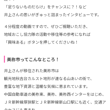
「足りないものだらけ」をチャンスに？！など

井上さんの思いがぎゅっと詰まったインタビューです。
４分程度の動画ですので、ぜひご視聴いただき、

地域おこし協力隊の活動や移住等の参考になれば

「興味ある」ボタンを押してくださいね！
美祢市ってこんなところ！
井上さんが移住された美祢市は

観光地秋吉台カルスト地形が連なる山あいの街で、

豊富な地下資源と温暖な気候に恵まれています。

中国自動車道の美祢東、美祢、美祢西インターをはじめ、

ＪＲ新幹線厚狭駅とＪＲ新幹線新山口駅にも近く、交通ア
クセスにも恵まれ、
