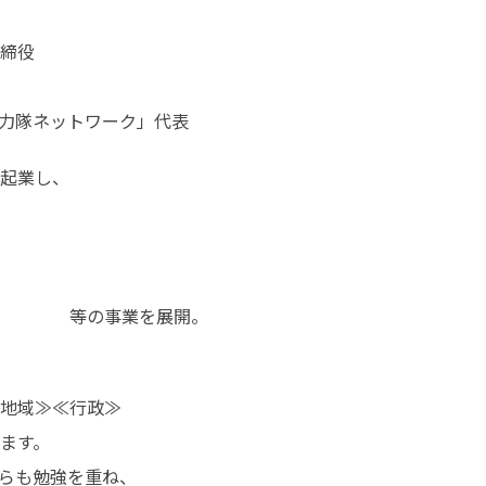
締役

「やまぐち地域おこし協力隊ネットワーク」代表
起業し、

　　　　等の事業を展開。
地域≫≪行政≫

ます。

らも勉強を重ね、
