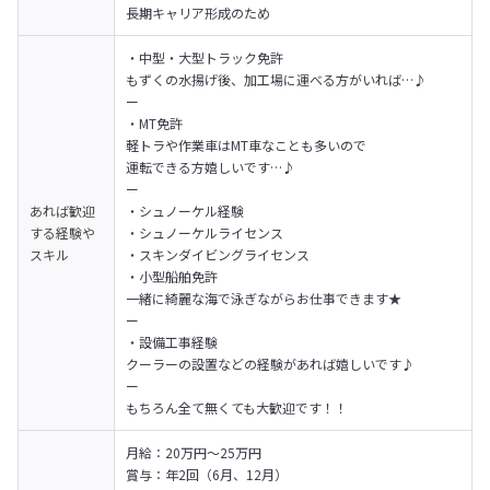
長期キャリア形成のため
・中型・大型トラック免許

もずくの水揚げ後、加工場に運べる方がいれば…♪

ー

・MT免許

軽トラや作業車はMT車なことも多いので

運転できる方嬉しいです…♪

ー

あれば歓迎
・シュノーケル経験

する経験や
・シュノーケルライセンス

スキル
・スキンダイビングライセンス

・小型船舶免許

一緒に綺麗な海で泳ぎながらお仕事できます★

ー

・設備工事経験

クーラーの設置などの経験があれば嬉しいです♪

ー

もちろん全て無くても大歓迎です！！
月給：20万円～25万円

賞与：年2回（6月、12月）
