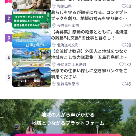
60
和歌山県
暮らしを守るが観光になる。コンセプト
2
ブックを創り、地域の営みを守り継ぐ仲
間を集めませんか？
52
長野県松本市
【再募集】感動の絶景とともに。北海道
3
の離島"礼文島"の仕事と暮らし！
38
北海道礼文町
【交流好き歓迎】外国人と地域をつなぐ
地域おこし協力隊募集｜五島列島新上五
4
島町
132
長崎県新上五島町
米原での住まい探しに空き家バンクをご
利用ください
5
45
滋賀県米原市
地域の人から声がかかる
地域とつながるプラットフォーム