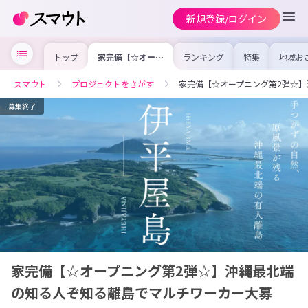
新規登録/ログイン
トップ
家完備【☆オープ
ランキング
特集
地域お
ニング第2弾☆】
の求人
沖縄最北端の知る
を集め
人ぞ知る離島でマ
事内容
スマウト
プロジェクトをさがす
家完備【☆オープニング第2弾☆】
ルチワーカー大募
を比較
集!!!
合った
けよう
募集終了
家完備【☆オープニング第2弾☆】沖縄最北端
の知る人ぞ知る離島でマルチワーカー大募