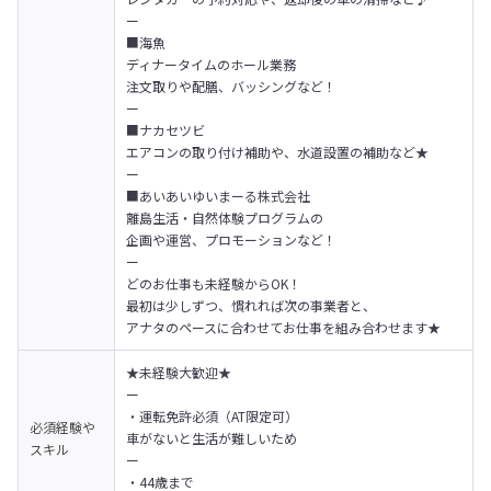
ー

■海魚

ディナータイムのホール業務

注文取りや配膳、バッシングなど！

ー

■ナカセツビ

エアコンの取り付け補助や、水道設置の補助など★

ー

■あいあいゆいまーる株式会社

離島生活・自然体験プログラムの

企画や運営、プロモーションなど！

ー

どのお仕事も未経験からOK！

最初は少しずつ、慣れれば次の事業者と、

アナタのペースに合わせてお仕事を組み合わせます★
★未経験大歓迎★

ー

・運転免許必須（AT限定可）

必須経験や
車がないと生活が難しいため

スキル
ー

・44歳まで
