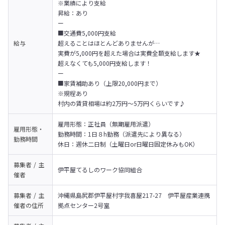
※業績により支給

昇給：あり

ー

■交通費5,000円支給

給与
超えることはほとんどありませんが…

実費が5,000円を超えた場合は実費全額支給します★

超えなくても5,000円支給します！

ー

■家賃補助あり（上限20,000円まで）

※規程あり

村内の賃貸相場は約2万円～5万円くらいです♪
雇用形態：正社員（無期雇用派遣）

雇用形態・
勤務時間：1日８h勤務（派遣先により異なる）

勤務時間
休日：週休二日制（土曜日or日曜日固定休みもOK）
募集者 / 主
伊平屋てるしのワーク協同組合
催者
募集者 / 主
沖縄県島尻郡伊平屋村字我喜屋217-27　伊平屋産業連携
催者の
住所
拠点センター2号室