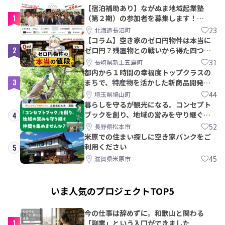
【宿泊補助あり】ながぬま地域起業塾
1
（第２期）の参加者を募集します！
【8/21〆】
23
北海道長沼町
【コラム】空き家のゼロ円物件は本当に
2
ゼロ円？残置物との戦いから得た四つの
教訓｜新上五島町
31
長崎県新上五島町
都内から１時間の幸福度トップクラスの
3
まちで、特産物を活かした新商品開発＆
PRメンバー募集！
44
埼玉県鳩山町
暮らしを守るが観光になる。コンセプト
ブックを創り、地域の営みを守り継ぐ仲
4
間を集めませんか？
52
長野県松本市
米原での住まい探しに空き家バンクをご
利用ください
5
45
滋賀県米原市
いま人気のプロジェクトTOP5
今の仕事は辞めずに。和歌山と関わる
1
「副業」という入口ができました