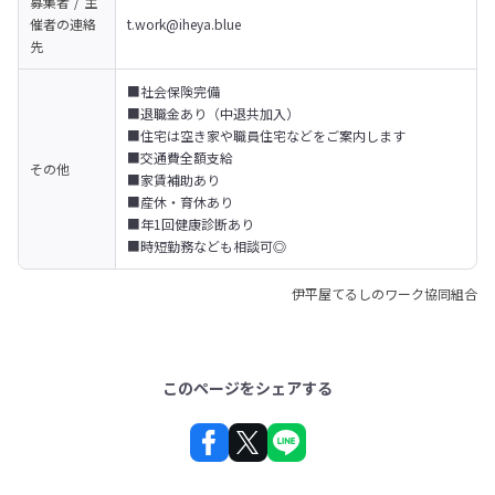
募集者 / 主
催者の
連絡
t.work@iheya.blue
先
■社会保険完備

■退職金あり（中退共加入）

■住宅は空き家や職員住宅などをご案内します

■交通費全額支給

その他
■家賃補助あり

■産休・育休あり

■年1回健康診断あり

■時短勤務なども相談可◎
伊平屋てるしのワーク協同組合
このページをシェアする