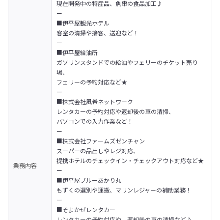
現在開発中の特産品、魚串の食品加工♪

ー

■伊平屋観光ホテル

客室の清掃や接客、送迎など！

ー

■伊平屋給油所

ガソリンスタンドでの給油やフェリーのチケット売り
場、

フェリーの予約対応など★

ー

■株式会社風希ネットワーク

レンタカーの予約対応や返却後の車の清掃、

パソコンでの入力作業など！

ー

■株式会社ファームズゼンチャン

スーパーの品出しやレジ対応、

提携ホテルのチェックイン・チェックアウト対応など★

業務内容
ー

■伊平屋ブルーあかり丸

もずくの選別や運搬、マリンレジャーの補助業務！

ー

■そよかぜレンタカー

レンタカーの予約対応や、返却後の車の清掃など♪
