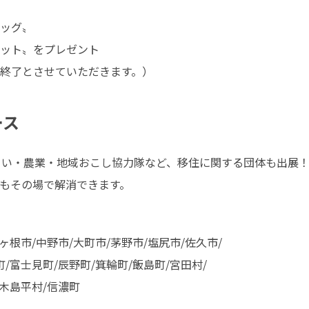
ッグ〟

ット〟をプレゼント

終了とさせていただきます。）
ース
まい・農業・地域おこし協力隊など、移住に関する団体も出展
もその場で解消できます。
ヶ根市/中野市/大町市/茅野市/塩尻市/佐久市/

/富士見町/辰野町/箕輪町/飯島町/宮田村/

/木島平村/信濃町