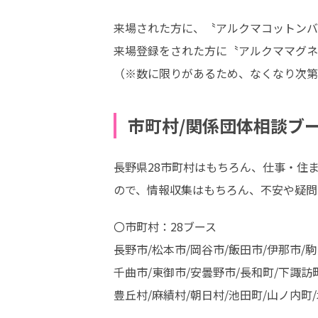
来場された方に、〝アルクマコットンバ
来場登録をされた方に〝アルクママグネ
（※数に限りがあるため、なくなり次第
市町村/関係団体相談ブ
長野県28市町村はもちろん、仕事・住
ので、情報収集はもちろん、不安や疑問
〇市町村：28ブース

長野市/松本市/岡谷市/飯田市/伊那市/駒
千曲市/東御市/安曇野市/長和町/下諏訪町
豊丘村/麻績村/朝日村/池田町/山ノ内町