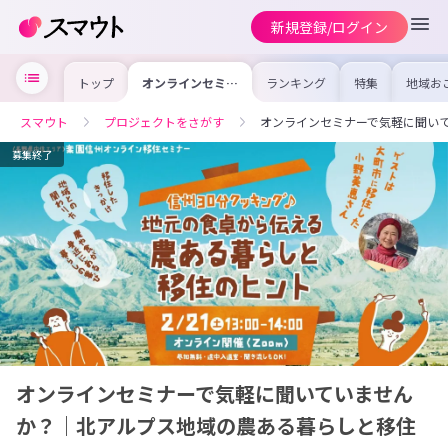
新規登録/ログイン
トップ
オンラインセミナ
ランキング
特集
地域お
ーで気軽に聞いて
の求人
いませんか？｜北
を集め
アルプス地域の農
事内容
スマウト
プロジェクトをさがす
オンラインセミナーで気軽に聞い
ある暮らしと移住
を比較
のヒント
合った
けよう
募集終了
オンラインセミナーで気軽に聞いていません
か？｜北アルプス地域の農ある暮らしと移住