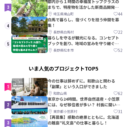
都内から１時間の幸福度トップクラスの
3
まちで、特産物を活かした新商品開発＆
PRメンバー募集！
44
埼玉県鳩山町
白馬で暮らし、宿づくりを担う仲間を募
集！
4
22
長野県白馬村
暮らしを守るが観光になる。コンセプト
ブックを創り、地域の営みを守り継ぐ仲
5
間を集めませんか？
52
長野県松本市
いま人気のプロジェクトTOP5
今の仕事は辞めずに。和歌山と関わる
1
「副業」という入口ができました
62
和歌山県
東京から24時間。世界自然遺産・小笠原
2
には、なぜ移住者が多い？ 村長に聞いて
みた
31
東京都小笠原村
【再募集】感動の絶景とともに。北海道
3
の離島"礼文島"の仕事と暮らし！