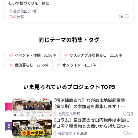
しい学校づくりを一緒に
長野県山ノ内町
16
お仕事
同じテーマの特集・タグ
イベント・体験
5156件
サステナブルな暮らし
2116件
農的暮らし
2766件
オンライン
4117件
いま見られているプロジェクトTOP5
【宿泊補助あり】ながぬま地域起業塾
1
（第２期）の参加者を募集します！
【8/21〆】
23
北海道長沼町
【コラム】空き家のゼロ円物件は本当に
2
ゼロ円？残置物との戦いから得た四つの
教訓｜新上五島町
31
長崎県新上五島町