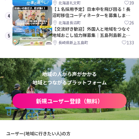
39
北海道礼文町
【１名採用予定】日本中を飛び回る！長
沼町移住コーディネーターを募集しま
4
す！
26
北海道長沼町
【交流好き歓迎】外国人と地域をつなぐ
地域おこし協力隊募集｜五島列島新上五
5
島町
133
長崎県新上五島町
地域の人から声がかかる
地域とつながるプラットフォーム
新規ユーザー登録（無料）
ユーザー(地域に行きたい人)の方