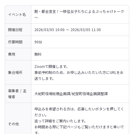
脱・都会宣言！～移住女子たちによるぶっちゃけトーク
イベント名
～
開催日程
2026/03/05 10:00 〜 2026/03/05 11:30
所要時間
90分
費用
無料
Zoomで開催します。

集合場所
事前予約制のため、お申し込みいただいた方にURLをお
送りします。
募集者 / 主
大紀町役場総務企画課/紀宝町役場企画調整課
催者
申込みを希望される方は、応募したいボタンを押してく
ださい。

追って詳細をご案内いたします。

その他
お時間ある際に下記ページもご覧いただけますと幸いで