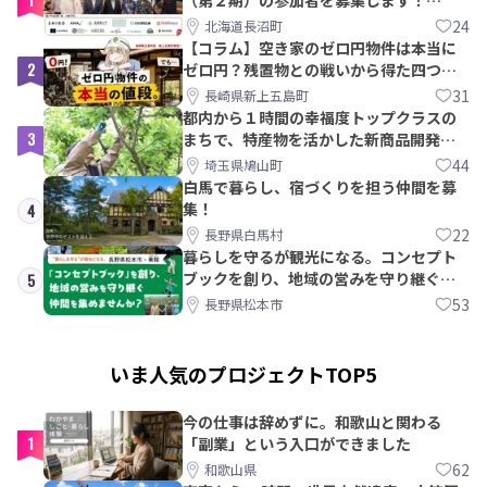
【8/21〆】
24
北海道長沼町
【コラム】空き家のゼロ円物件は本当に
2
ゼロ円？残置物との戦いから得た四つの
教訓｜新上五島町
31
長崎県新上五島町
都内から１時間の幸福度トップクラスの
3
まちで、特産物を活かした新商品開発＆
PRメンバー募集！
44
埼玉県鳩山町
白馬で暮らし、宿づくりを担う仲間を募
集！
4
22
長野県白馬村
暮らしを守るが観光になる。コンセプト
ブックを創り、地域の営みを守り継ぐ仲
5
間を集めませんか？
53
長野県松本市
いま人気のプロジェクトTOP5
今の仕事は辞めずに。和歌山と関わる
1
「副業」という入口ができました
62
和歌山県