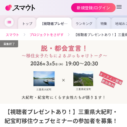
新規登録/ログイン
トップ
【視聴者プレゼン
ランキング
特集
地域お
トあり！】三重県
の求人
大紀町・紀宝町移
を集め
住ウェブセミナー
事内容
スマウト
プロジェクトをさがす
【視聴者プレゼントあり！】三重
の参加者を募集！
を比較
合った
けよう
募集終了
【視聴者プレゼントあり！】三重県大紀町・
紀宝町移住ウェブセミナーの参加者を募集！