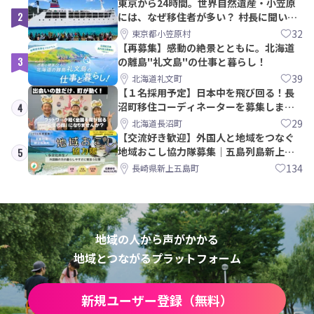
東京から24時間。世界自然遺産・小笠原
2
には、なぜ移住者が多い？ 村長に聞いて
みた
32
東京都小笠原村
【再募集】感動の絶景とともに。北海道
3
の離島"礼文島"の仕事と暮らし！
39
北海道礼文町
【１名採用予定】日本中を飛び回る！長
沼町移住コーディネーターを募集しま
4
す！
29
北海道長沼町
【交流好き歓迎】外国人と地域をつなぐ
地域おこし協力隊募集｜五島列島新上五
5
島町
134
長崎県新上五島町
地域の人から声がかかる
地域とつながるプラットフォーム
新規ユーザー登録（無料）