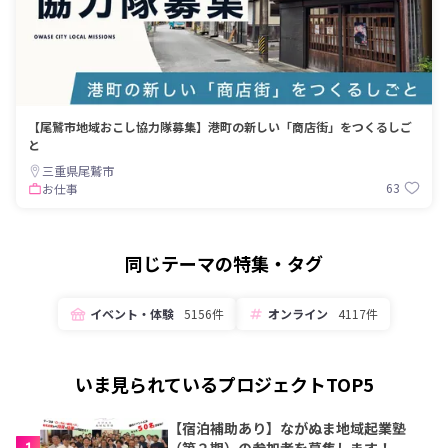
【尾鷲市地域おこし協力隊募集】港町の新しい「商店街」をつくるしご
と
三重県尾鷲市
63
お仕事
同じテーマの特集・タグ
イベント・体験
5156件
オンライン
4117件
いま見られているプロジェクトTOP5
【宿泊補助あり】ながぬま地域起業塾
1
（第２期）の参加者を募集します！