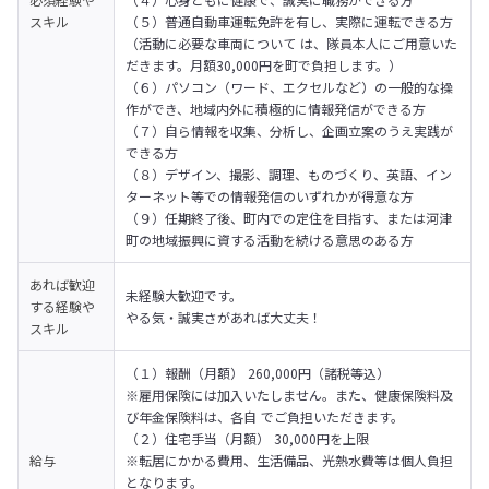
スキル
（５）普通自動車運転免許を有し、実際に運転できる方
（活動に必要な車両について は、隊員本人にご用意いた
だきます。月額30,000円を町で負担します。） 

（６）パソコン（ワード、エクセルなど）の一般的な操
作ができ、地域内外に積極的に情報発信ができる方 

（７）自ら情報を収集、分析し、企画立案のうえ実践が
できる方 

（８）デザイン、撮影、調理、ものづくり、英語、イン
ターネット等での情報発信のいずれかが得意な方 

（９）任期終了後、町内での定住を目指す、または河津
町の地域振興に資する活動を続ける意思のある方
あれば歓迎
未経験大歓迎です。

する経験や
やる気・誠実さがあれば大丈夫！
スキル
（１）報酬（月額） 260,000円（諸税等込） 

※雇用保険には加入いたしません。また、健康保険料及
び年金保険料は、各自 でご負担いただきます。 
（２）住宅手当（月額） 30,000円を上限 

給与
※転居にかかる費用、生活備品、光熱水費等は個人負担
となります。 
