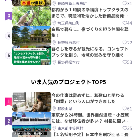
教訓｜新上五島町
31
長崎県新上五島町
都内から１時間の幸福度トップクラスの
3
まちで、特産物を活かした新商品開発＆
PRメンバー募集！
44
埼玉県鳩山町
白馬で暮らし、宿づくりを担う仲間を募
集！
4
22
長野県白馬村
暮らしを守るが観光になる。コンセプト
ブックを創り、地域の営みを守り継ぐ仲
5
間を集めませんか？
53
長野県松本市
いま人気のプロジェクトTOP5
今の仕事は辞めずに。和歌山と関わる
1
「副業」という入口ができました
61
和歌山県
東京から24時間。世界自然遺産・小笠原
2
には、なぜ移住者が多い？ 村長に聞いて
みた
35
東京都小笠原村
【１名採用予定】日本中を飛び回る！長