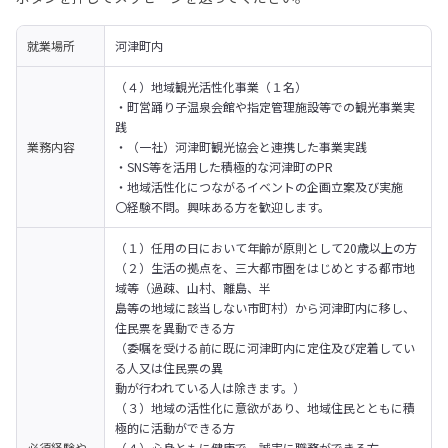
就業場所
河津町内
（４）地域観光活性化事業（１名） 

・町営踊り子温泉会館や指定管理施設等での観光事業実
践 

業務内容
・（一社）河津町観光協会と連携した事業実践 

・SNS等を活用した積極的な河津町のPR 

・地域活性化につながるイベントの企画立案及び実施 

〇経験不問。興味ある方を歓迎します。
（１）任用の日において年齢が原則として20歳以上の方 

（２）生活の拠点を、三大都市圏をはじめとする都市地
域等（過疎、山村、離島、半 

島等の地域に該当しない市町村）から河津町内に移し、
住民票を異動できる方 

（委嘱を受ける前に既に河津町内に定住及び定着してい
る人又は住民票の異 

動が行われている人は除きます。） 

（３）地域の活性化に意欲があり、地域住民とともに積
極的に活動ができる方 

必須経験や
（４）心身ともに健康で、誠実に職務ができる方 
