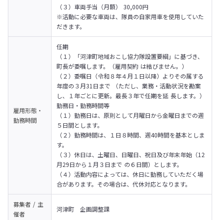
（３）車両手当（月額） 30,000円 

※活動に必要な車両は、隊員の自家用車を使用していた
だきます。
任期 

（１）「河津町地域おこし協力隊設置要綱」に基づき、
町長が委嘱します。（雇用契約 は結びません。） 
（２）委嘱日（令和８年４月１日以降）よりその属する
年度の３月31日まで （ただし、業務・活動状況を勘案
し、１年ごとに更新。最長３年で任期を延 長します。） 
勤務日・勤務時間等 

雇用形態・
（１）勤務日は、原則として月曜日から金曜日までの週
勤務時間
５日間とします。 
（２）勤務時間は、１日８時間、週40時間を基本としま
す。 
（３）休日は、土曜日、日曜日、祝日及び年末年始（12
月29日から１月３日まで の６日間）とします。 
（４）活動内容によっては、休日に勤務していただく場
合があります。その場合は、代休対応となります。
募集者 / 主
河津町　企画調整課
催者