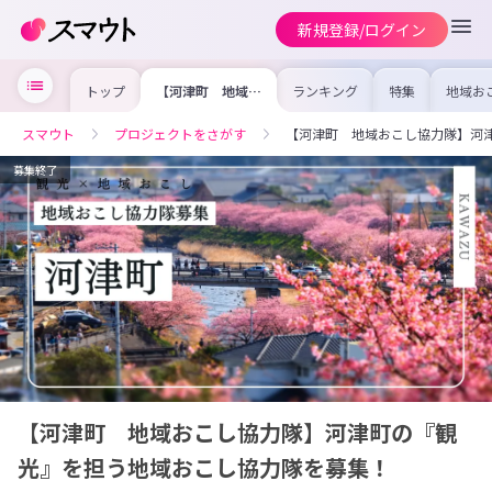
新規登録/ログイン
トップ
【河津町 地域お
ランキング
特集
地域お
こし協力隊】河津
の求人
町の『観光』を担
を集め
う地域おこし協力
事内容
スマウト
プロジェクトをさがす
【河津町 地域おこし協力隊】河
隊を募集！
を比較
合った
けよう
募集終了
【河津町 地域おこし協力隊】河津町の『観
光』を担う地域おこし協力隊を募集！