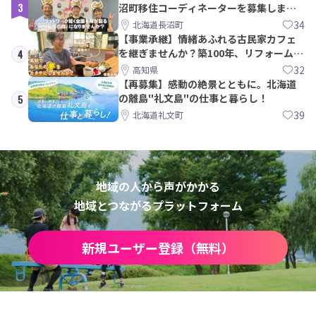
3
沼町移住コーディネーターを募集しま
す！
34
北海道長沼町
【事業承継】情緒あふれる古民家カフェ
を継ぎませんか？築100年、リフォームか
4
ら約10年！
32
高知県
【再募集】感動の絶景とともに。北海道
の離島"礼文島"の仕事と暮らし！
5
39
北海道礼文町
地域の人から声がかかる
地域とつながるプラットフォーム
新規ユーザー登録（無料）