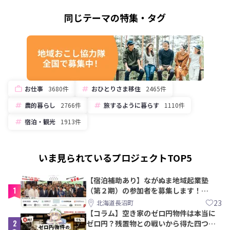
同じテーマの特集・タグ
お仕事
3680件
おひとりさま移住
2465件
農的暮らし
2766件
旅するように暮らす
1110件
宿泊・観光
1913件
いま見られているプロジェクトTOP5
【宿泊補助あり】ながぬま地域起業塾
1
（第２期）の参加者を募集します！
【8/21〆】
23
北海道長沼町
【コラム】空き家のゼロ円物件は本当に
2
ゼロ円？残置物との戦いから得た四つの