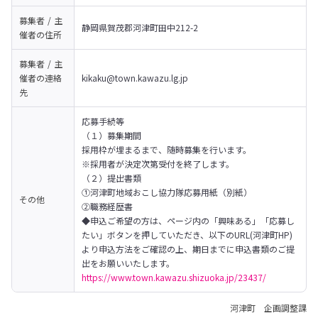
募集者 / 主
静岡県賀茂郡河津町田中212-2
催者の
住所
募集者 / 主
催者の
連絡
kikaku@town.kawazu.lg.jp
先
応募手続等 

（１）募集期間 

採用枠が埋まるまで、随時募集を行います。 

※採用者が決定次第受付を終了します。 
（２）提出書類 

①河津町地域おこし協力隊応募用紙（別紙） 

その他
②職務経歴書
◆申込ご希望の方は、ページ内の「興味ある」「応募し
たい」ボタンを押していただき、以下のURL(河津町HP)
より申込方法をご確認の上、期日までに申込書類のご提
出をお願いいたします。
https://www.town.kawazu.shizuoka.jp/23437/
河津町 企画調整課