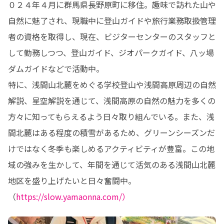
０２４年４月に群馬県長野原町に移住。趣味で訪れた山や
自然に魅了され、現職中に登山ガイドや旅行業務取扱管理
者の資格を取得し、現在、ビジターセンターのスタッフと
して勤務しつつ、登山ガイド、ジオパークガイド、八ッ場
ダムガイドなどで活動中。

特に、浅間山北麓をめぐる学校登山や浅間高原周辺の自然
解説、星空解説を通じて、浅間高原の自然の魅力を多くの
方々に知ってもらえるよう日々取り組んでいる。また、浅
間北麓はある程度の積雪があるため、グリーンシーズンだ
けではなく冬季も楽しめるアクティビティが豊富。この地
域の強みを生かして、年間を通じて活気のある浅間山北麓
地区を盛り上げたいと日々奮闘中。
（
https://slow.yamaonna.com/）