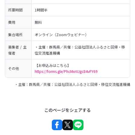
所要時間
1時間半
費用
無料
集合場所
オンライン（Zoomウェビナー）
募集者 / 主
・主催：群馬県／共催：公益社団法人ふるさと回帰・移
催者
住交流推進機構
その他
https://forms.gle/PhcMxrVJgc84vFY69
・主催：群馬県／共催：公益社団法人ふるさと回帰・移住交流推進機構
このページをシェアする