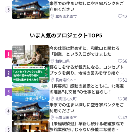
米原での住まい探しに空き家バンクをご
利用ください
5
42
滋賀県米原市
いま人気のプロジェクトTOP5
今の仕事は辞めずに。和歌山と関わる
1
「副業」という入口ができました
56
和歌山県
暮らしを守るが観光になる。コンセプト
2
ブックを創り、地域の営みを守り継ぐ仲
間を集めませんか？
51
長野県松本市
【再募集】感動の絶景とともに。北海道
3
の離島"礼文島"の仕事と暮らし！
36
北海道礼文町
米原での住まい探しに空き家バンクをご
利用ください
4
42
滋賀県米原市
【未経験歓迎】革新し続ける老舗旅館で
旅館業務だけじゃない多能工な働き
5