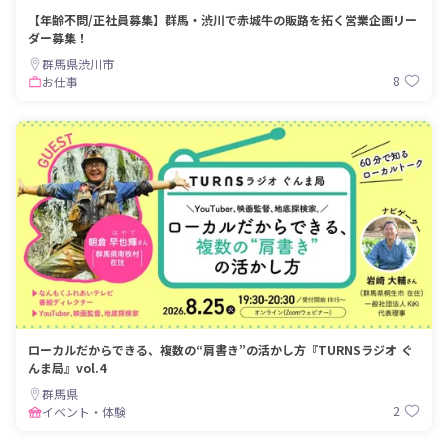
【年齢不問/正社員募集】群馬・渋川で赤城牛の販路を拓く営業企画リー
ダー募集！
群馬県渋川市
8
お仕事
ローカルだからできる、複数の“肩書き”の活かし方『TURNSラジオ ぐ
んま局』vol.4
群馬県
2
イベント・体験