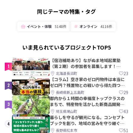
同じテーマの特集・タグ
イベント・体験
5148件
オンライン
4116件
いま見られているプロジェクトTOP5
【宿泊補助あり】ながぬま地域起業塾
1
（第２期）の参加者を募集します！
【8/21〆】
23
北海道長沼町
【コラム】空き家のゼロ円物件は本当に
2
ゼロ円？残置物との戦いから得た四つの
教訓｜新上五島町
29
長崎県新上五島町
都内から１時間の幸福度トップクラスの
3
まちで、特産物を活かした新商品開発＆
PRメンバー募集！
43
埼玉県鳩山町
暮らしを守るが観光になる。コンセプト
ブックを創り、地域の営みを守り継ぐ仲
4
間を集めませんか？
51
長野県松本市