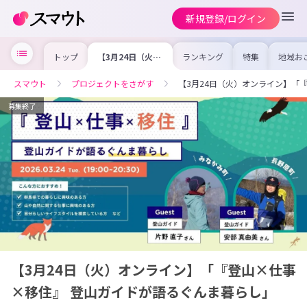
新規登録/ログイン
トップ
【3月24日（火）
ランキング
特集
地域お
オンライン】
の求人
「『登山×仕事×
を集め
移住』 登山ガイ
事内容
スマウト
プロジェクトをさがす
【3月24日（火）オンライン】「
ドが語るぐんま暮
を比較
らし」
合った
けよう
募集終了
【3月24日（火）オンライン】「『登山×仕事
×移住』 登山ガイドが語るぐんま暮らし」