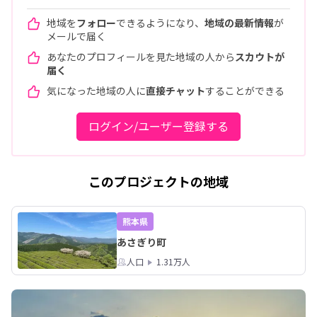
地域を
フォロー
できるようになり、
地域の最新情報
が
メールで届く
あなたのプロフィールを見た地域の人から
スカウトが
届く
気になった地域の人に
直接チャット
することができる
ログイン/ユーザー登録する
このプロジェクトの地域
熊本県
あさぎり町
人口
1.31万人