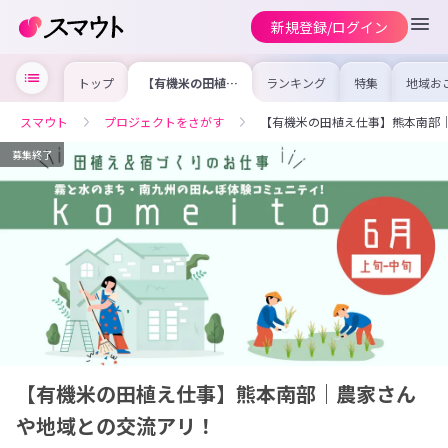
新規登録/ログイン
トップ
【有機米の田植え
ランキング
特集
地域お
仕事】熊本南部｜
の求人
農家さんや地域と
を集め
の交流アリ！
事内容
スマウト
プロジェクトをさがす
【有機米の田植え仕事】熊本南部
を比較
合った
けよう
募集終了
【有機米の田植え仕事】熊本南部｜農家さん
や地域との交流アリ！