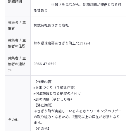
勤務時間
　　　　　※暑さを見ながら、勤務時間が短縮となる可
能性あり
募集者 / 主
株式会社あさぎり商社
催者
募集者 / 主
熊本県球磨郡あさぎり町上北1972-1
催者の
住所
募集者 / 主
催者の
連絡
0966-47-0590
先
【作業内容】

▸お米づくり（手植え作業）

▸宿泊施設となる納屋の片付け

▸庭の清掃（草むしり等）
【滞在期間】

あさぎり町が実施しているふるさとワーキングホリデー
の取り組みとなるため、2週間以上の滞在が必須となり
その他
ます。
【その他】
