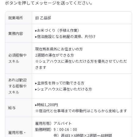
ボタンを押してメッセージを送ってください。
就業場所
旧 乙益邸
▸お米づくり（手植え作業）

業務内容
▸宿泊施設となる納屋の清掃、片付け
現在熊本県外にお住まいの方

必須経験や
2週間の滞在ができる方
スキル
※シェアハウスに滞在いただける方を優先させていただ
きます
あれば歓迎
▸主体性を持って行動できる方

する経験や
▸シェアハウスに滞在いただける方
スキル
▸時給1,200円

給与
※宿泊代と仕事場までの移動代はこちらから支給します
雇用形態）アルバイト

勤務時間）9：00-16：00　

雇用形態・
　　　　　例）週4日×6時間×2週間＝48時間
