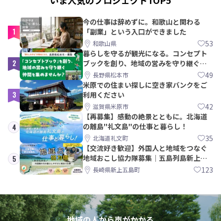
今の仕事は辞めずに。和歌山と関わる
1
「副業」という入口ができました
53
和歌山県
暮らしを守るが観光になる。コンセプト
2
ブックを創り、地域の営みを守り継ぐ仲
間を集めませんか？
49
長野県松本市
米原での住まい探しに空き家バンクをご
3
利用ください
42
滋賀県米原市
【再募集】感動の絶景とともに。北海道
の離島"礼文島"の仕事と暮らし！
4
35
北海道礼文町
【交流好き歓迎】外国人と地域をつなぐ
地域おこし協力隊募集｜五島列島新上五
5
島町
123
長崎県新上五島町
地域の人から声がかかる