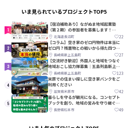
いま見られているプロジェクトTOP5
【宿泊補助あり】ながぬま地域起業塾
1
（第２期）の参加者を募集します！
【8/21〆】
22
北海道長沼町
【コラム】空き家のゼロ円物件は本当に
2
ゼロ円？残置物との戦いから得た四つの
教訓｜新上五島町
27
長崎県新上五島町
【交流好き歓迎】外国人と地域をつなぐ
3
地域おこし協力隊募集｜五島列島新上五
島町
123
長崎県新上五島町
米原での住まい探しに空き家バンクをご
利用ください
4
42
滋賀県米原市
暮らしを守るが観光になる。コンセプト
ブックを創り、地域の営みを守り継ぐ仲
5
間を集めませんか？
49
長野県松本市
いま人気のプロジェクトTOP5