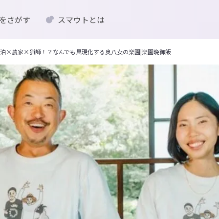
をさがす
スマウトとは
泊×農家×猟師！？なんでも具現化する奥八女の楽園|楽園晩御飯