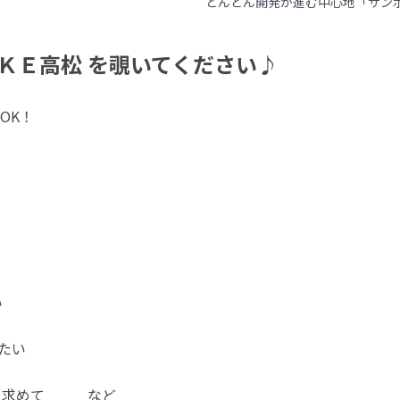
どんどん開発が進む中心地「サン
ＫＥ高松 を覗いてください♪
OK！
い
たい 
を求めて　　　など