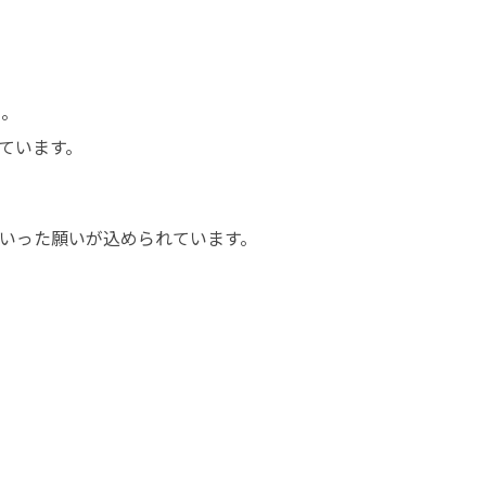
。

います。  
いった願いが込められています。