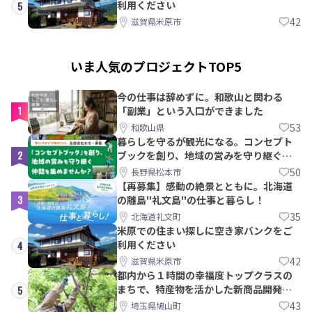
利用ください
5
42
滋賀県米原市
いま人気のプロジェクトTOP5
今の仕事は辞めずに。和歌山と関わる
1
「副業」という入口ができました
53
和歌山県
暮らしを守るが観光になる。コンセプト
2
ブックを創り、地域の営みを守り継ぐ仲
間を集めませんか？
50
長野県松本市
【再募集】感動の絶景とともに。北海道
3
の離島"礼文島"の仕事と暮らし！
35
北海道礼文町
米原での住まい探しに空き家バンクをご
利用ください
4
42
滋賀県米原市
都内から１時間の幸福度トップクラスの
まちで、特産物を活かした新商品開発＆
5
PRメンバー募集！
43
埼玉県鳩山町