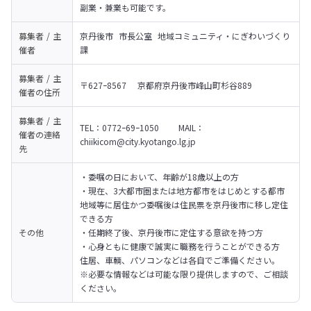
副業・兼業も可能です。
募集者 / 主
京丹後市  市長公室  地域コミュニティ・にぎわいづくり
催者
課
募集者 / 主
〒627ｰ8567    京都府京丹後市峰山町杉谷889
催者の
住所
募集者 / 主
TEL：0772ｰ69ｰ1050       MAIL：
催者の
連絡
chiikicom@city.kyotango.lg.jp
先
・委嘱の日において、年齢が18歳以上の方

・現在、3大都市圏または地方都市をはじめとする都市
地域等に居住かつ委嘱後は住民票を京丹後市に移し定住
できる方

その他
・任期終了後、京丹後市に定住する意欲を持つ方

・心身ともに健康で誠実に職務を行うことができる方
住居、車輌、パソコンなどは各自でご準備ください。

※必要な情報などは可能な限り提供しますので、ご相談
ください。