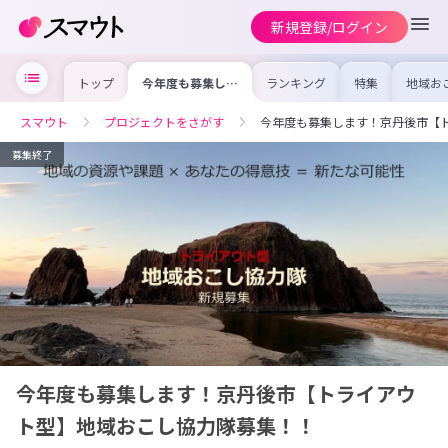
新規登録/ログイン
トップ
今年度も募集しま
ランキング
特集
地域お
す！京丹後市【ト
の求人
ライアウト型】地
を集め
域おこし協力隊募
事内容
スマウト
プロジェクトをさがす
今年度も募集します！京丹後市【
集！！
を比較
合った
けよう
募集終了
今年度も募集します！京丹後市【トライアウ
ト型】地域おこし協力隊募集！！