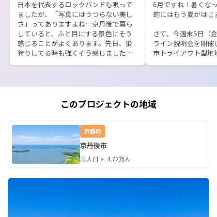
日本を代表するロックバンドも唄って
6月ですね！暑くな
ましたが、「写真にはうつらない美し
的にはもう夏がはじ
さ」ってありますよね…京丹後で暮ら
していると、ふと目にする景色にそう
さて、今週末5日（金
感じることがよくあります。先日、蛍
ライン説明会を開催
狩りしてる時も強くそう感じました。
市トライアウト型地
※ケータイと写真の腕の問題かもです
に興味をお持ちの方
が…

ださい。予備日とし
さて現在募集中の「トライアウト型協
同様の内容で開催す
力隊」、いよいよ応募の締切日が迫っ
ちらか都合のあう方で
てきました。迷ってる方はお急ぎくだ
※参加のお申し込みは
このプロジェクトの地域
さい！日付が変わるその瞬間まで待っ
https://www.city.ky
てます！！

soshiki/mayoroffi
応募は下記京丹後市HPからお願いしま
834.html

京都府
す！！！

京丹後市
https://www.city.kyotango.lg.jp/top/
ちなみに今回の画像
soshiki/mayoroffice/commu/1966/22
人口
4.72万人
ト型で着任した隊員
834.html
ンです。説明会では
もお話できればと思