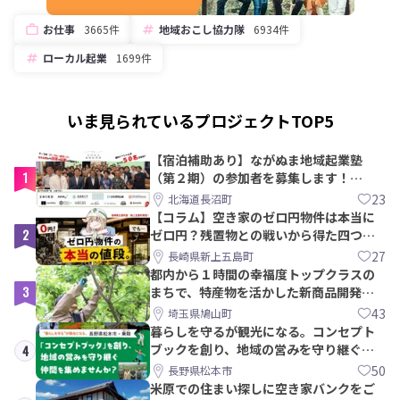
お仕事
3665件
地域おこし協力隊
6934件
ローカル起業
1699件
いま見られているプロジェクトTOP5
【宿泊補助あり】ながぬま地域起業塾
1
（第２期）の参加者を募集します！
【8/21〆】
23
北海道長沼町
【コラム】空き家のゼロ円物件は本当に
2
ゼロ円？残置物との戦いから得た四つの
教訓｜新上五島町
27
長崎県新上五島町
都内から１時間の幸福度トップクラスの
3
まちで、特産物を活かした新商品開発＆
PRメンバー募集！
43
埼玉県鳩山町
暮らしを守るが観光になる。コンセプト
ブックを創り、地域の営みを守り継ぐ仲
4
間を集めませんか？
50
長野県松本市
米原での住まい探しに空き家バンクをご