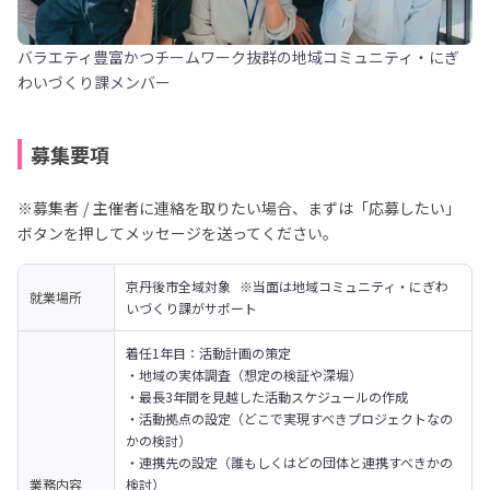
バラエティ豊富かつチームワーク抜群の地域コミュニティ・にぎ
わいづくり課メンバー
募集要項
※募集者 / 主催者に連絡を取りたい場合、まずは「応募したい」
ボタンを押してメッセージを送ってください。
京丹後市全域対象  ※当面は地域コミュニティ・にぎわ
就業場所
いづくり課がサポート
着任1年目：活動計画の策定

・地域の実体調査（想定の検証や深堀）

・最長3年間を見越した活動スケジュールの作成

・活動拠点の設定（どこで実現すべきプロジェクトなの
かの検討）

・連携先の設定（誰もしくはどの団体と連携すべきかの
業務内容
検討）
