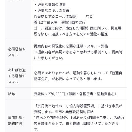
・必要な情報の収集

・必要なスキルの習得

◎目標とするゴールの設定        など
着任2年目以降：活動計画の実行

ゴール到達に向け、策定した活動計画に則って、拠点場
所を移し、連携すべき方々を交えた活動の推進
提案内容の具現化に必要な経験・スキル・資格

必須経験や
※提案内容が実現できるなと思わせる根拠として提案時
スキル
にお示しください。
あれば歓迎
必須ではありませんが、活動や暮らしにおいて「普通自
する経験や
動車免許」が必要になってくると思います。
スキル
給与
委託料：270,000円（報酬・各種手当・活動費含む）
「京丹後市地域おこし協力隊設置要項」に基づき市長が
委嘱します。※市と業務委託契約締結
雇用形態・
1日あたり7時間45分、1週あたり4日間を目安に、活動内
勤務時間
容を踏まえた上で、市と協議し調整させていただきま
す。