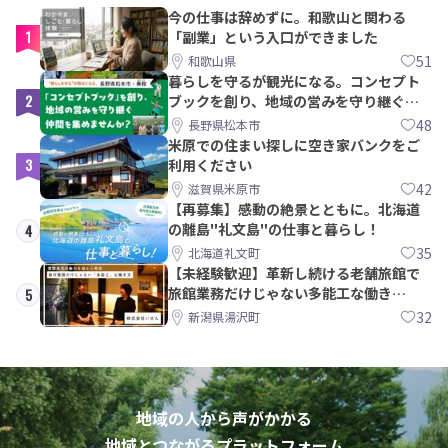
今の仕事は辞めずに。和歌山と関わる
1
「副業」という入口ができました
51
和歌山県
暮らしを守るが観光になる。コンセプト
2
ブックを創り、地域の営みを守り継ぐ仲
間を集めませんか？
48
長野県松本市
米原での住まい探しに空き家バンクをご
3
利用ください
42
滋賀県米原市
【再募集】感動の絶景とともに。北海道
の離島"礼文島"の仕事と暮らし！
4
35
北海道礼文町
【未経験歓迎】革新し続ける老舗旅館で
旅館業務だけじゃない多能工な働き
5
方。 株式会社いせん
32
新潟県湯沢町
地域の人から声がかかる
地域とつながるプラットフォーム