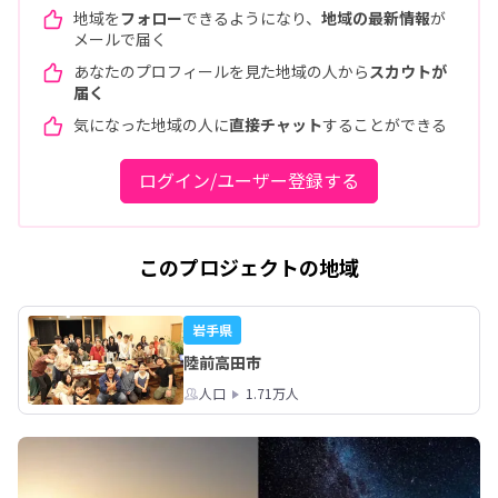
地域を
フォロー
できるようになり、
地域の最新情報
が
メールで届く
あなたのプロフィールを見た地域の人から
スカウトが
届く
気になった地域の人に
直接チャット
することができる
ログイン/ユーザー登録する
このプロジェクトの地域
岩手県
陸前高田市
人口
1.71万人