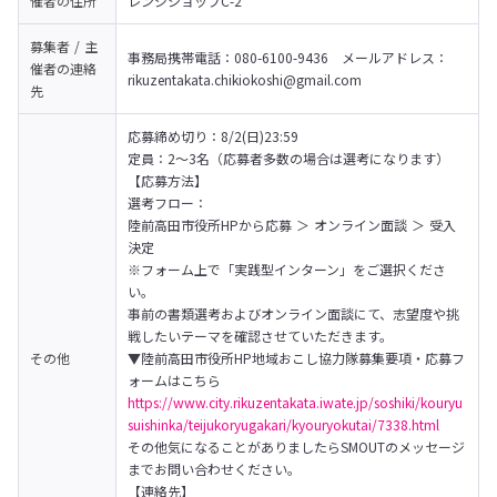
催者の
住所
レンジショップC-2
募集者 / 主
事務局携帯電話：080-6100-9436　メールアドレス：
催者の
連絡
rikuzentakata.chikiokoshi@gmail.com
先
応募締め切り：8/2(日)23:59

定員：2〜3名（応募者多数の場合は選考になります）
【応募方法】

選考フロー：

陸前高田市役所HPから応募 ＞ オンライン面談 ＞ 受入
決定

※フォーム上で「実践型インターン」をご選択くださ
い。
事前の書類選考およびオンライン面談にて、志望度や挑
戦したいテーマを確認させていただきます。
その他
▼陸前高田市役所HP地域おこし協力隊募集要項・応募フ
https://www.city.rikuzentakata.iwate.jp/soshiki/kouryu
suishinka/teijukoryugakari/kyouryokutai/7338.html
その他気になることがありましたらSMOUTのメッセージ
までお問い合わせください。
【連絡先】