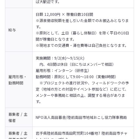
ば大歓迎です。
日額 12,000円 × 稼働日数10日間

※源泉徴収税額を差し引いた金額でのお振込みとなりま
す。

給与
※原則として、土日（暮らし体験日）を除く平日の10日
間が稼働日となります。

※現地までの交通費・滞在費等は自己負担となります。
実施期間：9/2(水)～9/15(火)

　内、4日間は休日（日にちはメンバーで相談）

雇用形態：インターン（研修生）

雇用形態・
勤務時間：原則として9:00〜18:00（実働8時間）

勤務時間
　※プロジェクトの進行状況や、フィールドワークの予
定（地域の方との対話やイベント参加など）に応じて、
メンターや事務局と相談の上、調整する場合がありま
す。
募集者 / 主
NPO法人高田暮舎/陸前高田市地域おこし協力隊事務局
催者
募集者 / 主
岩手県陸前高田市高田町荒町104番地7 陸前高田市チャ