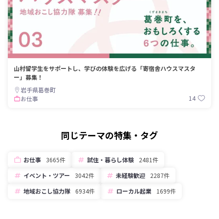
山村留学生をサポートし、学びの体験を広げる「寄宿舎ハウスマスタ
ー」募集！
岩手県葛巻町
14
お仕事
同じテーマの特集・タグ
お仕事
3665件
試住・暮らし体験
2481件
イベント・ツアー
3042件
未経験歓迎
2287件
地域おこし協力隊
6934件
ローカル起業
1699件