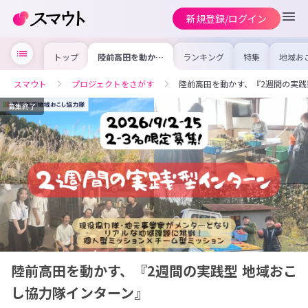
新規登録/ログイン
トップ
陸前高田を動か
ランキング
特集
地域お
す、『2週間の実
の求人
践型 地域おこし
を集め
協力隊インター
事内容
スマウト
プロジェクトをさがす
陸前高田を動かす、『2週間の実践
ン』
を比較
合った
けよう
募集終了
陸前高田を動かす、『2週間の実践型 地域おこ
し協力隊インターン』