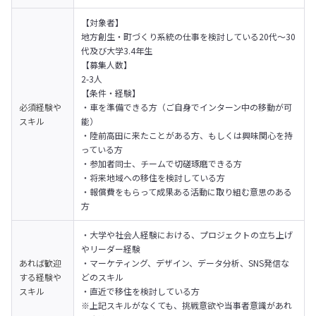
【対象者】

地方創生・町づくり系統の仕事を検討している20代～30
代及び大学3.4年生

【募集人数】

2-3人

【条件・経験】

必須経験や
・車を準備できる方（ご自身でインターン中の移動が可
スキル
能）

・陸前高田に来たことがある方、もしくは興味関心を持
っている方

・参加者同士、チームで切磋琢磨できる方

・将来地域への移住を検討している方

・報償費をもらって成果ある活動に取り組む意思のある
方
・大学や社会人経験における、プロジェクトの立ち上げ
やリーダー経験

あれば歓迎
・マーケティング、デザイン、データ分析、SNS発信な
する経験や
どのスキル

スキル
・直近で移住を検討している方

※上記スキルがなくても、挑戦意欲や当事者意識があれ