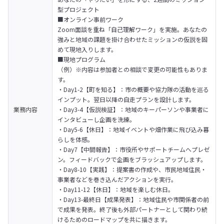
型プロジェクト
■オンライン事前ワーク

Zoom面談を重ね「自己理解ワーク」を実施。あなたの
強みと地域の課題を掛け合わせたミッションの仮説を固
めて現地入りします。
■現地プログラム

（例）※内容は参加者との相談で変更の可能性もありま
す。

・Day1-2【町を知る】：市の概要や協力隊の活動を巡る
インプット。翌日以降の自走プランを設計します。

業務内容
・Day3-4【仮説検証】：地域のキーパーソンや事業者に
インタビューし企画を洗練。

・Day5-6【休日】：地域イベントや畑作業に飛び込み暮
らしを体感。

・Day7【中間報告】：市役所やサポートチームへプレゼ
ン。フィードバックで企画をブラッシュアップします。

・Day8-10【実践】：提案書の作成や、市民地域住民・
事業者などを巻き込んだアクションを実行。

・Day11-12【休日】：地域を楽しむ休日。

・Day13-最終日【成果発表】：地域住民や市関係者の前
で成果を発表。終了後も外部パートナーとして関わり続
けるためのロードマップを共に描きます。