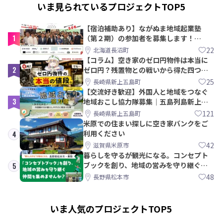
いま見られているプロジェクトTOP5
【宿泊補助あり】ながぬま地域起業塾
1
（第２期）の参加者を募集します！
【8/21〆】
22
北海道長沼町
【コラム】空き家のゼロ円物件は本当に
2
ゼロ円？残置物との戦いから得た四つの
教訓｜新上五島町
25
長崎県新上五島町
【交流好き歓迎】外国人と地域をつなぐ
3
地域おこし協力隊募集｜五島列島新上五
島町
121
長崎県新上五島町
米原での住まい探しに空き家バンクをご
利用ください
4
42
滋賀県米原市
暮らしを守るが観光になる。コンセプト
ブックを創り、地域の営みを守り継ぐ仲
5
間を集めませんか？
48
長野県松本市
いま人気のプロジェクトTOP5