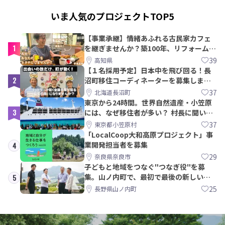
いま人気のプロジェクトTOP5
【事業承継】情緒あふれる古民家カフェ
1
を継ぎませんか？築100年、リフォームか
ら約10年！
39
高知県
【１名採用予定】日本中を飛び回る！長
2
沼町移住コーディネーターを募集しま
す！
37
北海道長沼町
東京から24時間。世界自然遺産・小笠原
3
には、なぜ移住者が多い？ 村長に聞いて
みた
37
東京都小笠原村
「LocalCoop大和高原プロジェクト」事
業開発担当者を募集
4
29
奈良県奈良市
子どもと地域をつなぐ"つなぎ役"を募
集。山ノ内町で、最初で最後の新しい学
5
校づくりを一緒に
25
長野県山ノ内町