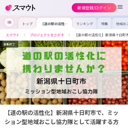
新規登録/ログイン
トップ
【道の駅の活性
ランキング
特集
地域お
化】新潟県十日町
の求人
市で、ミッション
を集め
型地域おこし協力
事内容
スマウト
プロジェクトをさがす
【道の駅の活性化】新潟県十日町
隊として活躍する
を比較
方を募集中
合った
けよう
募集終了
【道の駅の活性化】新潟県十日町市で、ミッ
ション型地域おこし協力隊として活躍する方