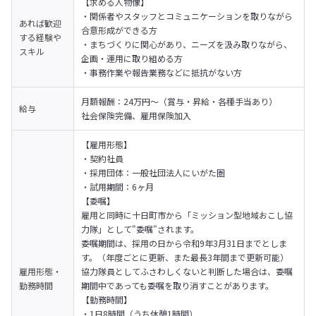
【求める人物像】

・関係者やスタッフとコミュニケーションを取りながら
あれば歓迎
合意形成ができる方

する経験や
・まちづくりに関心があり、ニーズを汲み取りながら、
スキル
企画・運用に取り組める方

・事務作業や報告業務などに抵抗がない方
月額報酬：24万円〜（賞与・昇給・各種手当あり）

給与
社会保険完備、雇用保険加入
【雇用形態】

・契約社員

・採用団体：一般社団法人にいがた圏

・試用期間：6ヶ月
【委嘱】

雇用と同時に十日町市から「ミッション型地域おこし協
力隊」として"委嘱"されます。
委嘱期間は、採用の日から令和9年3月31日までとしま
す。（年度ごとに更新、また最長3年間まで更新可能）

雇用形態・
協力隊員としてふさわしくないと判断した場合は、委嘱
勤務時間
期間中であっても委嘱を取り消すことがあります。
【勤務時間】

・1日8時間（うち休憩1時間）
