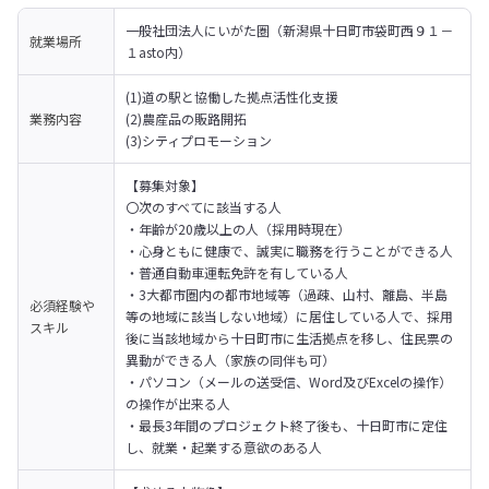
一般社団法人にいがた圏（新潟県十日町市袋町西９１－
就業場所
１asto内）
(1)道の駅と協働した拠点活性化支援

業務内容
(2)農産品の販路開拓

(3)シティプロモーション
【募集対象】

〇次のすべてに該当する人

・年齢が20歳以上の人（採用時現在）

・心身ともに健康で、誠実に職務を行うことができる人

・普通自動車運転免許を有している人

・3大都市圏内の都市地域等（過疎、山村、離島、半島
必須経験や
等の地域に該当しない地域）に居住している人で、採用
スキル
後に当該地域から十日町市に生活拠点を移し、住民票の
異動ができる人（家族の同伴も可）

・パソコン（メールの送受信、Word及びExcelの操作）
の操作が出来る人

・最長3年間のプロジェクト終了後も、十日町市に定住
し、就業・起業する意欲のある人