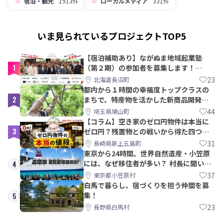
宿泊・観光
1913件
ローカルメディア
331件
いま見られているプロジェクトTOP5
【宿泊補助あり】ながぬま地域起業塾
1
（第２期）の参加者を募集します！
【8/21〆】
23
北海道長沼町
都内から１時間の幸福度トップクラスの
2
まちで、特産物を活かした新商品開発＆
PRメンバー募集！
44
埼玉県鳩山町
【コラム】空き家のゼロ円物件は本当に
3
ゼロ円？残置物との戦いから得た四つの
教訓｜新上五島町
31
長崎県新上五島町
東京から24時間。世界自然遺産・小笠原
には、なぜ移住者が多い？ 村長に聞いて
4
みた
37
東京都小笠原村
白馬で暮らし、宿づくりを担う仲間を募
集！
5
23
長野県白馬村