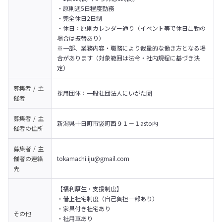
・原則週5日程度勤務

・完全休日2日制

・休日：原則カレンダー通り（イベント等で休日出勤の
場合は振替あり）

※一部、業務内容・職務により裁量的な働き方となる場
合があります（対象範囲は法令・社内規程に基づき決
定）
募集者 / 主
採用団体：一般社団法人にいがた圏
催者
募集者 / 主
新潟県十日町市袋町西９１－１asto内
催者の
住所
募集者 / 主
催者の
連絡
tokamachi.iju@gmail.com
先
【福利厚生・支援制度】

・借上社宅制度（自己負担一部あり）

・家具付き社宅あり

その他
・社用車あり
