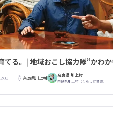
育てる。| 地域おこし協力隊”かわか
奈良県 川上村
奈良県川上村
2/31
奈良県川上村（くらし定住課）