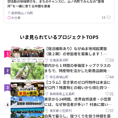
部活動の地域移行を、まちのチャンスに。山ノ内町でみんなの"居場
所"を一緒に育てる仲間を募集
長野県山ノ内町
18
お仕事
いま見られているプロジェクトTOP5
【宿泊補助あり】ながぬま地域起業塾
1
（第２期）の参加者を募集します！
【8/21〆】
23
北海道長沼町
都内から１時間の幸福度トップクラスの
2
まちで、特産物を活かした新商品開発＆
PRメンバー募集！
44
埼玉県鳩山町
【コラム】空き家のゼロ円物件は本当に
3
ゼロ円？残置物との戦いから得た四つの
教訓｜新上五島町
31
長崎県新上五島町
東京から24時間。世界自然遺産・小笠原
には、なぜ移住者が多い？ 村長に聞いて
4
みた
37
東京都小笠原村
白馬で暮らし、宿づくりを担う仲間を募