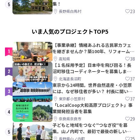
集！
5
23
長野県白馬村
いま人気のプロジェクトTOP5
【事業承継】情緒あふれる古民家カフェ
1
を継ぎませんか？築100年、リフォームか
ら約10年！
38
高知県
【１名採用予定】日本中を飛び回る！長
2
沼町移住コーディネーターを募集しま
す！
37
北海道長沼町
東京から24時間。世界自然遺産・小笠原
3
には、なぜ移住者が多い？ 村長に聞いて
みた
37
東京都小笠原村
「LocalCoop大和高原プロジェクト」事
業開発担当者を募集
4
29
奈良県奈良市
子どもと地域をつなぐ"つなぎ役"を募
集。山ノ内町で、最初で最後の新しい学
5
校づくりを一緒に
25
長野県山ノ内町