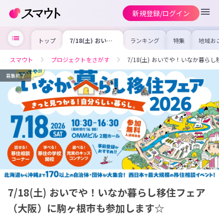
新規登録/ログイン
トップ
7/18(土) おいで
ランキング
特集
地域お
や！いなか暮らし
の求人
移住フェア（大
を集め
阪）に駒ヶ根市も
事内容
スマウト
プロジェクトをさがす
7/18(土) おいでや！いなか暮
参加します☆
を比較
合った
けよう
募集終了
7/18(土) おいでや！いなか暮らし移住フェア
（大阪）に駒ヶ根市も参加します☆